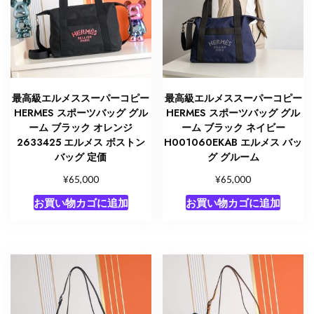
ー
ム
バ
ッ
ク
パ
最高級エルメススーパーコピー
最高級エルメススーパーコピー
ッ
HERMES スポーツバッグ グル
HERMES スポーツバッグ グル
ク
ーム ブラック オレンジ
ーム ブラック ネイビー
2633425 エルメス ボストン
H001060EKAB エルメス バッ
個
バッグ 定価
グ グルーム
¥
¥
65,000
65,000
お買い物カゴに追加
お買い物カゴに追加