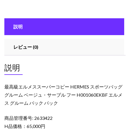
ス
ス
ー
説明
パ
ー
コ
レビュー (0)
ピ
ー
HERMES
説明
ス
ポ
ー
最高級エルメススーパーコピー HERMES スポーツバッグ
ツ
グルーム ベージュ・サーブル フー H001060EKBF エルメ
バ
ス グルーム バック パック
ッ
グ
グ
商品管理番号: 2633422
ル
H品価格：65,000円