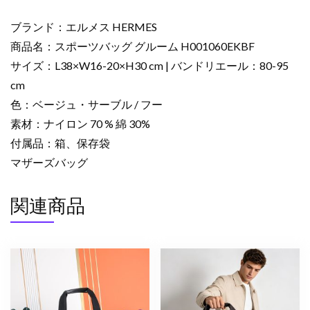
ー
ム
ブランド：エルメス HERMES
ベ
商品名：スポーツバッグ グルーム H001060EKBF
ー
サイズ：L38×W16-20×H30 cm | バンドリエール：80-95
ジ
cm
ュ・
サ
色：ベージュ・サーブル / フー
ー
素材：ナイロン 70 % 綿 30%
ブ
付属品：箱、保存袋
ル
マザーズバッグ
フ
ー
関連商品
H001060EKBF
エ
ル
メ
ス
グ
ル