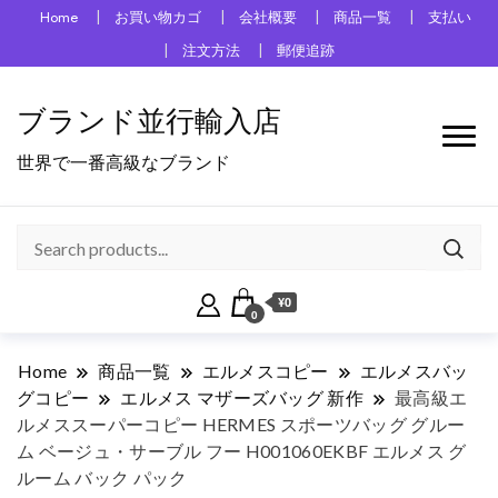
Home
お買い物カゴ
会社概要
商品一覧
支払い
注文方法
郵便追跡
ブランド並行輸入店
世界で一番高級なブランド
¥0
0
Home
商品一覧
エルメスコピー
エルメスバッ
グコピー
エルメス マザーズバッグ 新作
最高級エ
ルメススーパーコピー HERMES スポーツバッグ グルー
ム ベージュ・サーブル フー H001060EKBF エルメス グ
ルーム バック パック