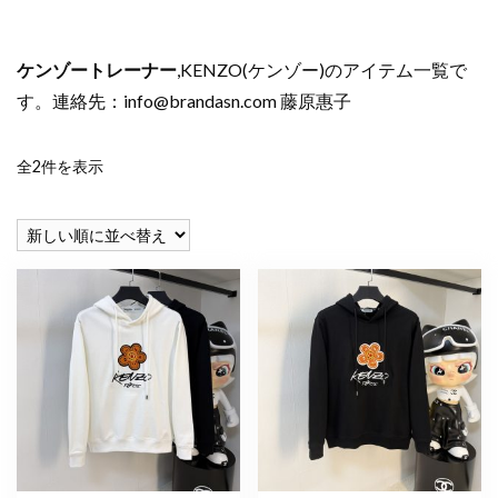
ケンゾートレーナー
,KENZO(ケンゾー)のアイテム一覧で
す。連絡先：
info@brandasn.com
藤原惠子
新
全2件を表示
し
い
順