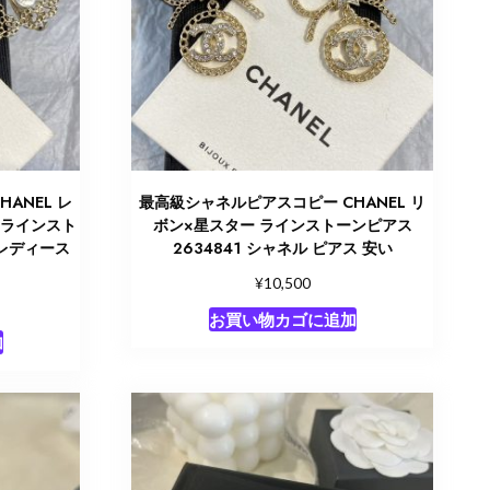
ANEL レ
最高級シャネルピアスコピー CHANEL リ
 ラインスト
ボン×星スター ラインストーンピアス
 レディース
2634841 シャネル ピアス 安い
¥
10,500
お買い物カゴに追加
加