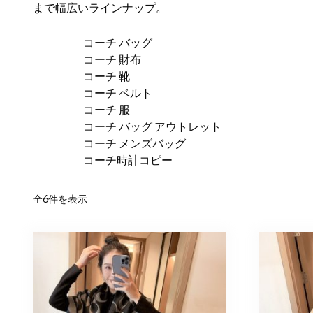
まで幅広いラインナップ。
コーチ バッグ
コーチ 財布
コーチ 靴
コーチ ベルト
コーチ 服
コーチ バッグ アウトレット
コーチ メンズバッグ
コーチ時計コピー
新
全6件を表示
し
い
順