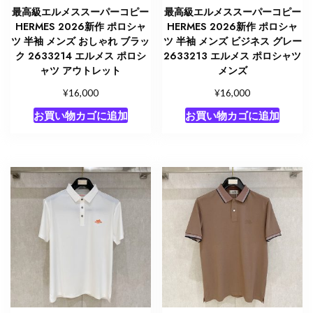
最高級エルメススーパーコピー
最高級エルメススーパーコピー
HERMES 2026新作 ポロシャ
HERMES 2026新作 ポロシャ
ツ 半袖 メンズ おしゃれ ブラッ
ツ 半袖 メンズ ビジネス グレー
ク 2633214 エルメス ポロシ
2633213 エルメス ポロシャツ
ャツ アウトレット
メンズ
¥
¥
16,000
16,000
お買い物カゴに追加
お買い物カゴに追加