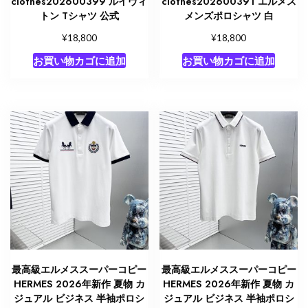
clothes202600399 ルイヴィ
clothes202600391 エルメス
トン Tシャツ 公式
メンズポロシャツ 白
¥
¥
18,800
18,800
お買い物カゴに追加
お買い物カゴに追加
最高級エルメススーパーコピー
最高級エルメススーパーコピー
HERMES 2026年新作 夏物 カ
HERMES 2026年新作 夏物 カ
ジュアル ビジネス 半袖ポロシ
ジュアル ビジネス 半袖ポロシ