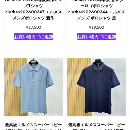
ズTシャツ
ーロゴポロシャツ
clothes202600347 エルメス
clothes202600344 エルメス
メンズポロシャツ 新作
メンズ ポロシャツ 黒
¥
¥
17,500
19,500
お買い物カゴに追加
お買い物カゴに追加
最高級エルメススーパーコピー
最高級エルメススーパーコピー