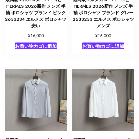
HERMES 2026新作 メンズ 半
HERMES 2026新作 メンズ 半
袖 ポロシャツ ブランド ピンク
袖 ポロシャツ ブランド グレー
2633234 エルメス ポロシャツ
2633233 エルメス ポロシャツ
安い
メンズ
¥
¥
16,000
16,000
お買い物カゴに追加
お買い物カゴに追加