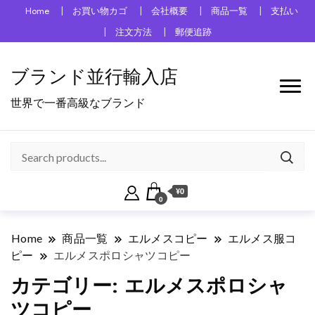
Home
お買い物カゴ
会社概要
商品一覧
支払い
注文方法
郵便追跡
ブランド並行輸入店
世界で一番高級なブランド
¥0
0
Home
商品一覧
エルメスコピー
エルメス服コ
ピー
エルメスポロシャツコピー
カテゴリー:
エルメスポロシャ
ツコピー