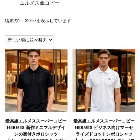
エルメス傘コピー
新
結果の1～32/57を表示しています
し
い
順
最高級エルメススーパーコピー
最高級エルメススーパーコピー
HERMES 新作ミニマルデザイ
HERMES ビジネス向けマーセ
ンの襟付きポロシャツ
ライズドコットンポロシャツ