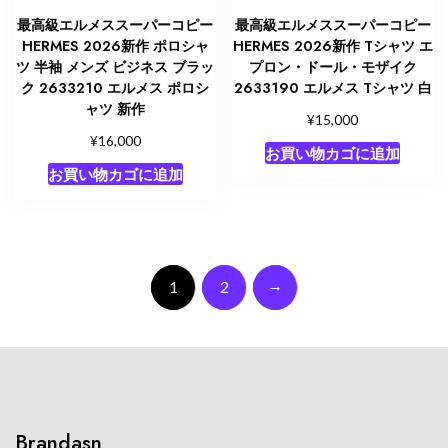
最高級エルメススーパーコピー
最高級エルメススーパーコピー
HERMES 2026新作 ポロシャ
HERMES 2026新作 Tシャツ エ
ツ 半袖 メンズ ビジネス ブラッ
プロン・ドール・モザイク
ク 2633210 エルメス ポロシ
2633190 エルメス Tシャツ 白
ャツ 新作
¥
15,000
¥
16,000
お買い物カゴに追加
お買い物カゴに追加
→
1
2
Brandasn