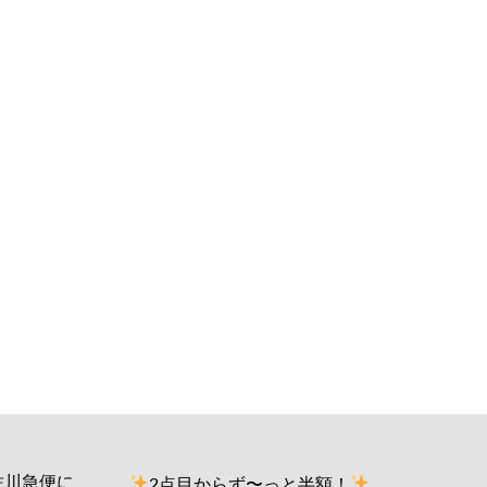
佐川急便に
2点目からず〜っと半額！