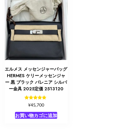
エルメス メッセンジャーバッグ
HERMES ケリーメッセンジャ
ー 黒 ブラック バレニア シルバ
ー金具 2025定価 2513120
5段階中
¥
45,700
5.00
の評価
お買い物カゴに追加