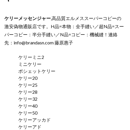
ケリーメッセンジャー
,高品質エルメススーパーコピーの
激安偽物通販店です。H品=本物：全手縫い／超N品=スー
パーコピー：半分手縫い／N品=コピー：機械縫！連絡
先：
info@brandasn.com
藤原惠子
ケリーミニ2
ミニケリー
ポシェットケリー
ケリー20
ケリー25
ケリー28
ケリー32
ケリー40
ケリー50
ケリーアッカド
ケリーアド