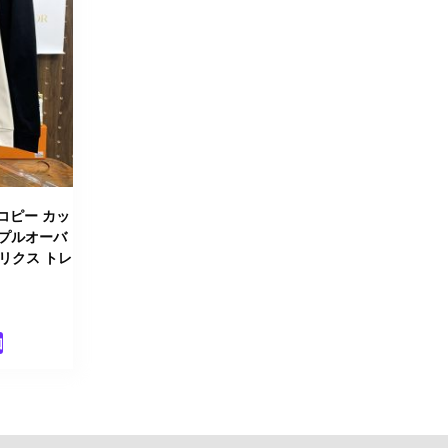
コピー カッ
 プルオーバ
テリクス トレ
加