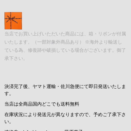
当店でお買い上げいただいた商品には、箱・リボンが付属
いたします。（一部対象外商品あり） ※海外より輸送し
ている為、修復跡や破損している場合がございます。御了
承下さい。
決済完了後、ヤマト運輸・佐川急便にて即日発送いたしま
す。
当店は全商品国内どこでも送料無料
在庫状況により発送元が異なりますので、予めご了承下さ
い。