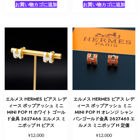
お買い物カゴに追加
お買い物カゴに追加
エルメス HERMES ピアス レデ
エルメス HERMES ピアス レデ
ィース ポップアッシュ ミニ
ィース ポップアッシュ ミニ
MINI POP H ホワイト ゴール
MINI POP H オレンジ シャン
ド金具 2627466 エルメス ミ
パンゴールド金具 2627465 エ
ニポップ H ピアス
ルメス ミニポップ H 定価
¥
¥
12,000
12,000