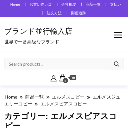
Home
お買い物カゴ
会社概要
商品一覧
支払い
注文方法
郵便追跡
ブランド並行輸入店
世界で一番高級なブランド
¥0
0
Home
商品一覧
エルメスコピー
エルメスジュ
エリーコピー
エルメスピアスコピー
カテゴリー:
エルメスピアスコ
ピー