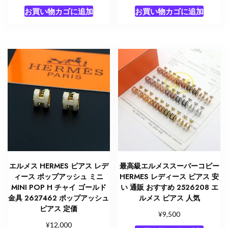
お買い物カゴに追加
お買い物カゴに追加
エルメス HERMES ピアス レデ
最高級エルメススーパーコピー
ィース ポップアッシュ ミニ
HERMES レディース ピアス 安
MINI POP H チャイ ゴールド
い 通販 おすすめ 2526208 エ
金具 2627462 ポップアッシュ
ルメス ピアス 人気
ピアス 定価
¥
9,500
¥
12,000