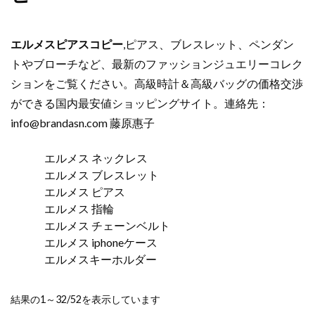
エルメスピアスコピー
,ピアス、ブレスレット、ペンダン
トやブローチなど、最新のファッションジュエリーコレク
ションをご覧ください。高級時計＆高級バッグの価格交渉
ができる国内最安値ショッピングサイト。連絡先：
info@brandasn.com
藤原惠子
エルメス ネックレス
エルメス ブレスレット
エルメス ピアス
エルメス 指輪
エルメス チェーンベルト
エルメス iphoneケース
エルメスキーホルダー
新
結果の1～32/52を表示しています