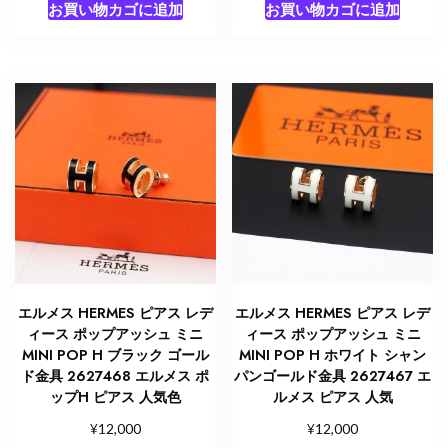
お買い物カゴに追加
お買い物カゴに追加
エルメス HERMES ピアス レデ
エルメス HERMES ピアス レデ
ィース ポップアッシュ ミニ
ィース ポップアッシュ ミニ
MINI POP H ブラック ゴール
MINI POP H ホワイト シャン
ド金具 2627468 エルメス ポ
パンゴールド金具 2627467 エ
ップH ピアス 人気色
ルメス ピアス 人気
¥
¥
12,000
12,000