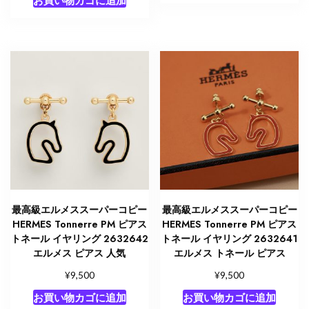
お買い物カゴに追加
最高級エルメススーパーコピー
最高級エルメススーパーコピー
HERMES Tonnerre PM ピアス
HERMES Tonnerre PM ピアス
トネール イヤリング 2632642
トネール イヤリング 2632641
エルメス ピアス 人気
エルメス トネール ピアス
¥
¥
9,500
9,500
お買い物カゴに追加
お買い物カゴに追加