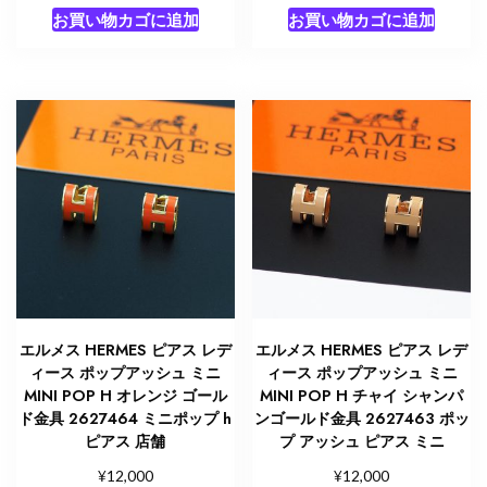
お買い物カゴに追加
お買い物カゴに追加
エルメス HERMES ピアス レデ
エルメス HERMES ピアス レデ
ィース ポップアッシュ ミニ
ィース ポップアッシュ ミニ
MINI POP H オレンジ ゴール
MINI POP H チャイ シャンパ
ド金具 2627464 ミニポップ h
ンゴールド金具 2627463 ポッ
ピアス 店舗
プ アッシュ ピアス ミニ
¥
¥
12,000
12,000