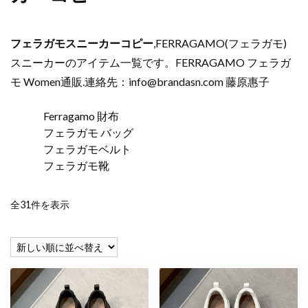
フェラガモスニーカーコピー
,FERRAGAMO(フェラガモ)
スニーカーのアイテム一覧です。FERRAGAMO フェラガ
モ Women通販.連絡先：
info@brandasn.com
藤原惠子
Ferragamo 財布
フェラガモ バッグ
フェラガモベルト
フェラガモ靴
新
全31件を表示
し
い
順