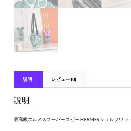
説明
レビュー (0)
説明
最高級エルメススーパーコピー HERMES シュルソワ トゥ