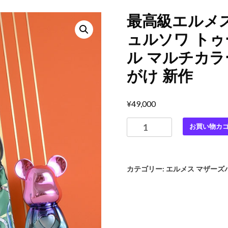
最高級エルメス
ュルソワ トゥ
ル マルチカラー
がけ 新作
¥
49,000
最
お買い物カ
高
級
エ
カテゴリー:
エルメス マザーズ
ル
メ
ス
ス
ー