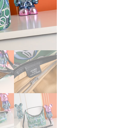
パ
ー
コ
ピ
ー
HERMES
シ
ュ
ル
ソ
ワ
ト
ゥ
ー・
ゴ
ー
カ
レ・
ア