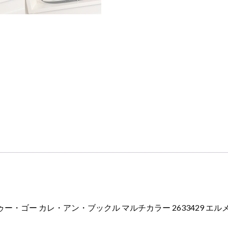
ン・
ブ
ッ
ク
ル
マ
ル
チ
カ
ラ
ー
2633429
エ
ル
メ
ス
斜
ー・ゴー カレ・アン・ブックル マルチカラー 2633429 エルメ
め