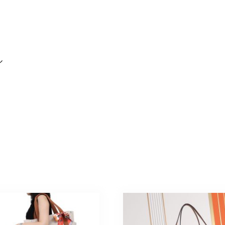
が
け
新
作
個
ル