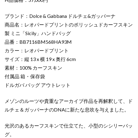
ュ
ド
ブランド：Dolce & Gabbana ドルチェ&ガッバーナ
カ
商品名：レオパードプリントのポリッシュドカーフスキン
ー
製 ミニ「Sicily」ハンドバッグ
フ
品番：BB7116BM568HA93M
ス
キ
カラー：レオパードプリント
ン
サイズ：縦 13 x 横 19 x 奥行 6cm
製
素材：100% カーフスキン
ミ
付属品 箱・保存袋
ニ
ドルガバ バッグ アウトレット
「Sicily」
ハ
メゾンのルーツや貴重なアーカイブ作品を再解釈して、ド
ン
ド
ルチェ＆ガッバーナのDNAに新たな息吹を与えました。
バ
ッ
光沢のあるカーフスキンで仕立てた、小型のシシリーバッ
グ
グ。