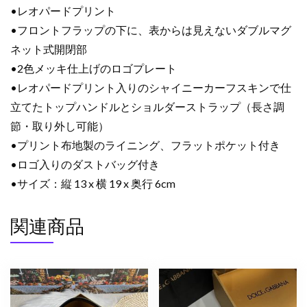
BB7116BM568HA93M
•レオパードプリント
ド
•フロントフラップの下に、表からは見えないダブルマグ
ル
ネット式開閉部
ガ
バ
•2色メッキ仕上げのロゴプレート
バ
•レオパードプリント入りのシャイニーカーフスキンで仕
ッ
立てたトップハンドルとショルダーストラップ（長さ調
グ
節・取り外し可能）
ア
•プリント布地製のライニング、フラットポケット付き
ウ
•ロゴ入りのダストバッグ付き
ト
レ
•サイズ：縦 13 x 横 19 x 奥行 6cm
ッ
ト
関連商品
個