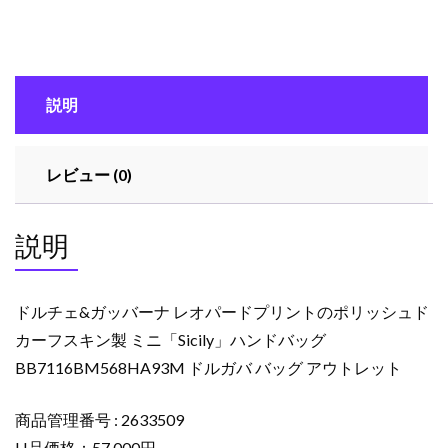
ガ
ッ
バ
ー
説明
ナ
レ
オ
レビュー (0)
パ
ー
ド
説明
プ
リ
ン
ドルチェ&ガッバーナ レオパードプリントのポリッシュド
ト
カーフスキン製 ミニ「Sicily」ハンドバッグ
の
BB7116BM568HA93M ドルガバ バッグ アウトレット
ポ
リ
ッ
商品管理番号 : 2633509
シ
H品価格：57,000円