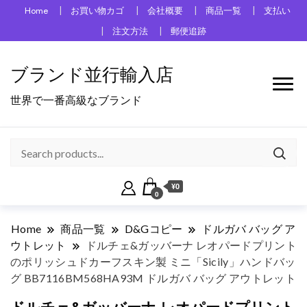
Home
お買い物カゴ
会社概要
商品一覧
支払い
注文方法
郵便追跡
ブランド並行輸入店
世界で一番高級なブランド
¥0
0
Home
商品一覧
D&Gコピー
ドルガバ バッグ ア
ウトレット
ドルチェ&ガッバーナ レオパードプリント
のポリッシュドカーフスキン製 ミニ「Sicily」ハンドバッ
グ BB7116BM568HA93M ドルガバ バッグ アウトレット