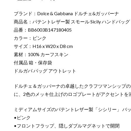
ブランド：Dolce & Gabbana ドルチェ&ガッバーナ
商品名：パテントレザー製 スモール Sicily ハンドバッグ
品番：BB6003B147180405
カラー：ピンク
サイズ：H16 x W20 x D8 cm
素材：100% カーフスキン
付属品 箱・保存袋
ドルガバ バッグ アウトレット
ドルチェ＆ガッバーナの卓越したクラフツマンシップの
に、2色のメッキ仕上げのロゴプレートがアクセントを
ミディアムサイズのパテントレザー製「シシリー」 バッ
•ピンク
•フロントフラップ、隠しダブルマグネットで開閉