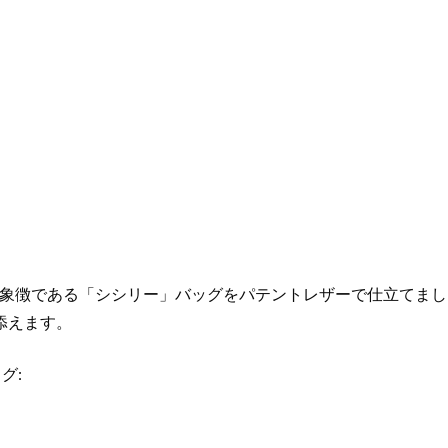
ピ
ン
ク
個
象徴である「シシリー」バッグをパテントレザーで仕立てまし
添えます。
グ: