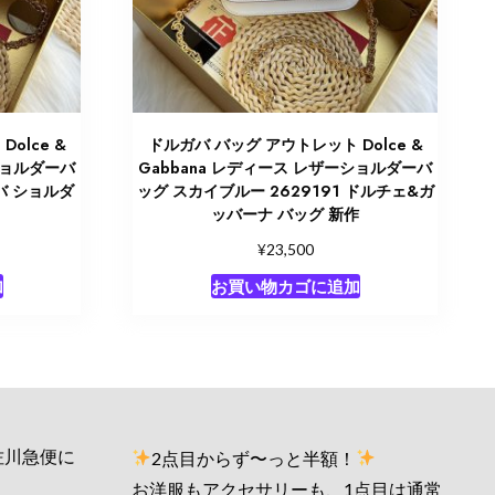
olce &
ドルガバ バッグ アウトレット Dolce &
ショルダーバ
Gabbana レディース レザーショルダーバ
ガバ ショルダ
ッグ スカイブルー 2629191 ドルチェ&ガ
ッバーナ バッグ 新作
¥
23,500
加
お買い物カゴに追加
佐川急便に
2点目からず〜っと半額！
お洋服もアクセサリーも、1点目は通常