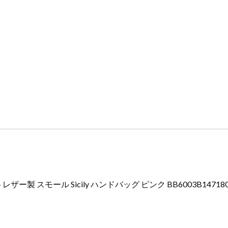
Sicily
ハ
ン
ド
バ
ッ
グ
ピ
ン
ク
BB6003B147180405
ド
ル
ガ
バ
トレザー製 スモール Sicily ハンドバッグ ピンク BB6003B1471
バ
ッ
グ