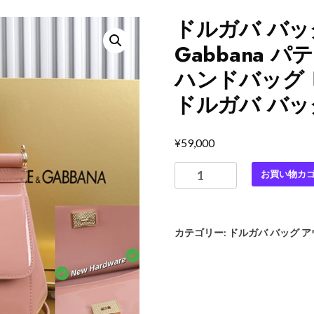
ドルガバ バッグ
Gabbana パ
ハンドバッグ ピン
ドルガバ バッ
¥
59,000
ド
お買い物カ
ル
ガ
バ
カテゴリー:
ドルガバ バッグ 
バ
ッ
グ
ア
ウ