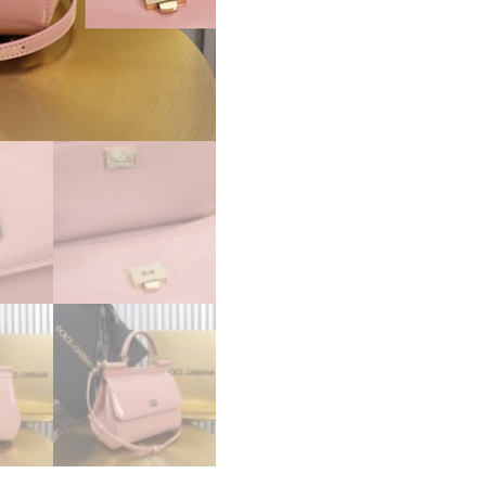
ト
レ
ッ
ト
Dolce
&
Gabbana
パ
テ
ン
ト
レ
ザ
ー
製
ス
モ
ー
ル