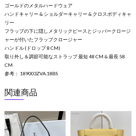
フ
ゴールドのメタルハードウェア
ス
ハンドキャリー & ショルダーキャリー & クロスボディキャ
キ
リー
ン
フラップの下に隠しメタリックピースとジッパークロージ
ブ
ラ
ャーが付いたフラップクロージャー
ウ
ハンドル (ドロップ 8 CM)
ン
取り外し＆調節可能なストラップ 最短 48 CM & 最長 58
セ
CM
ピ
参考： 189003ZVA.18BS
ア
189003ZVA.18BS
関連商品
カ
ー
フ
ス
キ
ン
ゴ