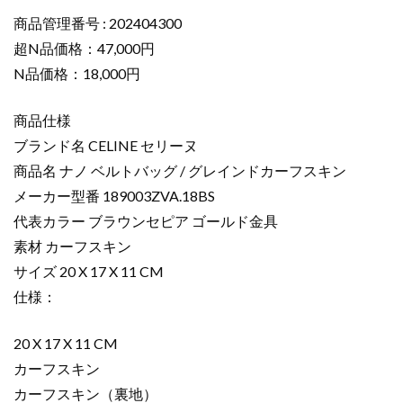
コ
ピ
商品管理番号 : 202404300
ー
超N品価格：47,000円
ナ
N品価格：18,000円
ノ
ベ
商品仕様
ル
ブランド名 CELINE セリーヌ
ト
商品名 ナノ ベルトバッグ / グレインドカーフスキン
バ
ッ
メーカー型番 189003ZVA.18BS
グ
代表カラー ブラウンセピア ゴールド金具
/
素材 カーフスキン
グ
サイズ 20 X 17 X 11 CM
レ
仕様：
イ
ン
20 X 17 X 11 CM
ド
カ
カーフスキン
ー
カーフスキン（裏地）