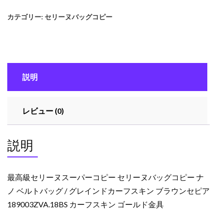
セ
カテゴリー:
セリーヌバッグコピー
リ
ー
ヌ
ス
ー
説明
パ
ー
コ
レビュー (0)
ピ
ー
セ
説明
リ
ー
ヌ
最高級セリーヌスーパーコピー セリーヌバッグコピー ナ
バ
ノ ベルトバッグ / グレインドカーフスキン ブラウンセピア
ッ
189003ZVA.18BS カーフスキン ゴールド金具
グ