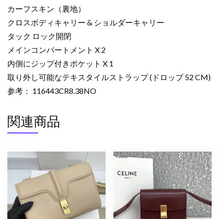
イ
カーフスキン（裏地）
ン
クロスボディキャリー & ショルダーキャリー
ド
タック ロック開閉
カ
メインコンパートメント X 2
ー
フ
内側にジップ付きポケット X 1
ス
取り外し可能なテキスタイルストラップ (ドロップ 52 CM)
キ
参考： 116443CR8.38NO
ン
ブ
関連商品
ラ
ッ
ク
116443CR8.38NO
カ
ー
フ
ス
キ