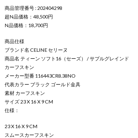
コ
ピ
商品管理番号 : 202404298
ー
超N品価格：48,500円
テ
N品価格：18,700円
ィ
ー
商品仕様
ン
ブランド名 CELINE セリーヌ
ソ
商品名 ティーン ソフト16（セーズ） / サプルグレインド
フ
ト
カーフスキン
16（セ
メーカー型番 116443CR8.38NO
ー
代表カラー ブラック ゴールド金具
ズ）
素材 カーフスキン
/
サイズ 23 X 16 X 9 CM
サ
仕様：
プ
ル
グ
23 X 16 X 9 CM
レ
スムースカーフスキン