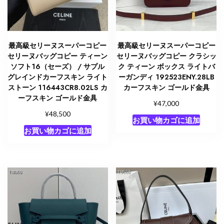
ン
ゴ
ー
ル
最高級セリーヌスーパーコピー
最高級セリーヌスーパーコピー
セリーヌバッグコピー ティーン
セリーヌバッグコピー クラシッ
ド
ソフト16（セーズ） / サプル
ク ティーン ボックス ライトバ
金
グレインドカーフスキン ライト
ーガンディ 192523ENY.28LB
具
ストーン 116443CR8.02LS カ
カーフスキン ゴールド金具
個
ーフスキン ゴールド金具
¥
47,000
¥
48,500
お買い物カゴに追加
お買い物カゴに追加