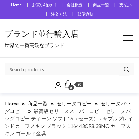
Home
お買い物カゴ
会社概要
商品一覧
支払い
注文方法
郵便追跡
ブランド並行輸入店
世界で一番高級なブランド
¥0
0
Home
商品一覧
セリーヌコピー
セリーヌバッ
グコピー
最高級セリーヌスーパーコピー セリーヌバ
ッグコピー ティーン ソフト16（セーズ） / サプルグレイ
ンドカーフスキン ブラック 116443CR8.38NO カーフス
キン ゴールド金具