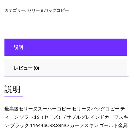
セ
カテゴリー:
セリーヌバッグコピー
リ
ー
ヌ
ス
ー
説明
パ
ー
コ
レビュー (0)
ピ
ー
セ
説明
リ
ー
ヌ
最高級セリーヌスーパーコピー セリーヌバッグコピー テ
バ
ィーン ソフト16（セーズ） / サプルグレインドカーフスキ
ッ
ン ブラック 116443CR8.38NO カーフスキン ゴールド金具
グ