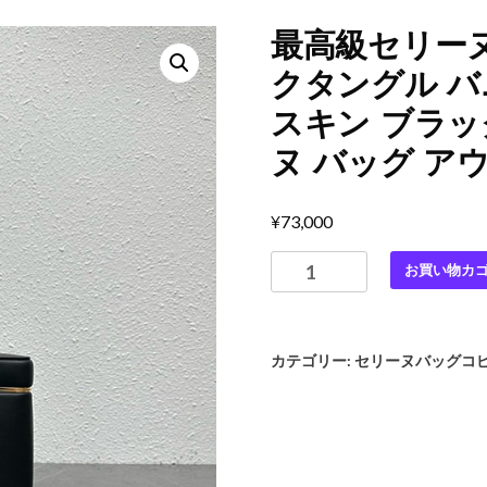
最高級セリーヌ
クタングル バ
スキン ブラック 
ヌ バッグ ア
¥
73,000
最
お買い物カ
高
級
セ
カテゴリー:
セリーヌバッグコ
リ
ー
ヌ
ス
ー