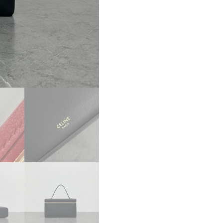
パ
ー
コ
ピ
ー
CELINE
レ
ク
タ
ン
グ
ル
バ
ニ
テ
ィ
ケ
ー
ス/