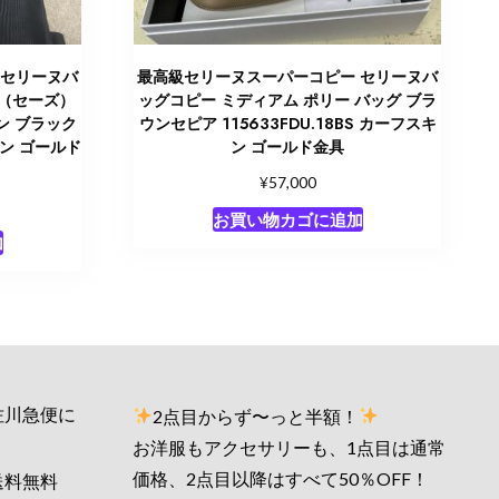
 セリーヌバ
最高級セリーヌスーパーコピー セリーヌバ
6（セーズ）
ッグコピー ミディアム ポリー バッグ ブラ
ン ブラック
ウンセピア 115633FDU.18BS カーフスキ
キン ゴールド
ン ゴールド金具
¥
57,000
お買い物カゴに追加
加
佐川急便に
2点目からず〜っと半額！
お洋服もアクセサリーも、1点目は通常
価格、2点目以降はすべて50％OFF！
送料無料