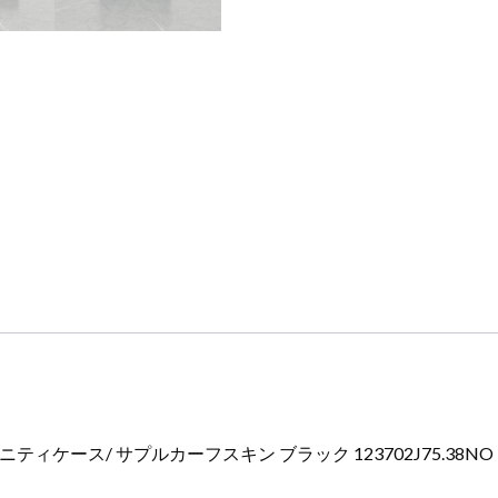
サ
プ
ル
カ
ー
フ
ス
キ
ン
ブ
ラ
ッ
ク
123702J75.38NO
セ
リ
ー
ティケース/ サプルカーフスキン ブラック 123702J75.38N
ヌ