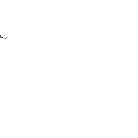
バ
ッ
グ
ア
ウ
キン
ト
レ
ッ
ト
個