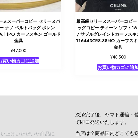
ーヌスーパーコピー セリーヌバ
最高級セリーヌスーパーコピー
ー ナノ ベルトバッグ ポレン
ッグコピー ティーン ソフト1
VA.11PO カーフスキン ゴールド
/ サプルグレインドカーフスキ
金具
116443CR8.38NO カーフス
金具
¥
47,000
¥
48,500
お買い物カゴに追加
お買い物カゴに追
決済完了後、ヤマト運輸・
て即日発送いたします。
当店は全商品国内どこでも
買い上げいただいた商品に