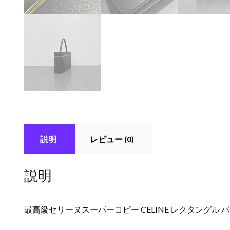
説明
レビュー (0)
説明
最高級セリーヌスーパーコピー CELINE レクタングル バニ