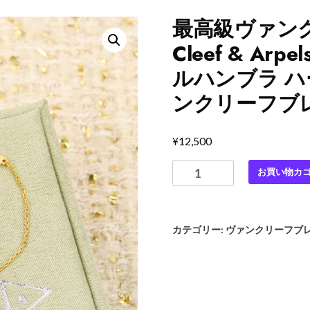
最高級ヴァンク
Cleef & A
ルハンブラ ハー
ンクリーフブ
¥
12,500
最
お買い物カ
高
級
ヴ
カテゴリー:
ヴァンクリーフブ
ァ
ン
ク
リ
ー