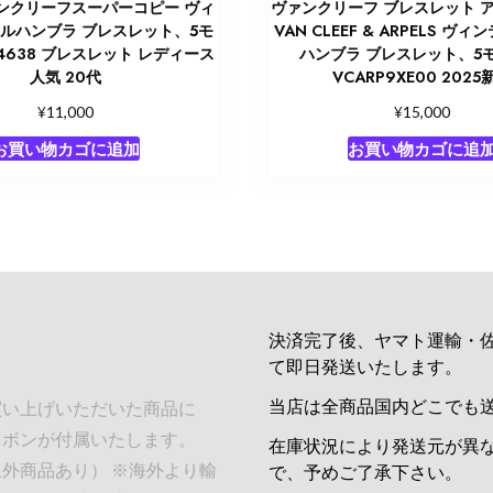
ンクリーフスーパーコピー ヴィ
ヴァンクリーフ ブレスレット 
アルハンブラ ブレスレット、5モ
VAN CLEEF & ARPELS ヴ
14638 ブレスレット レディース
ハンブラ ブレスレット、5
人気 20代
VCARP9XE00 2025
¥
¥
11,000
15,000
お買い物カゴに追加
お買い物カゴに追
決済完了後、ヤマト運輸・
て即日発送いたします。
当店は全商品国内どこでも
買い上げいただいた商品に
リボンが付属いたします。
在庫状況により発送元が異
外商品あり） ※海外より輸
で、予めご了承下さい。