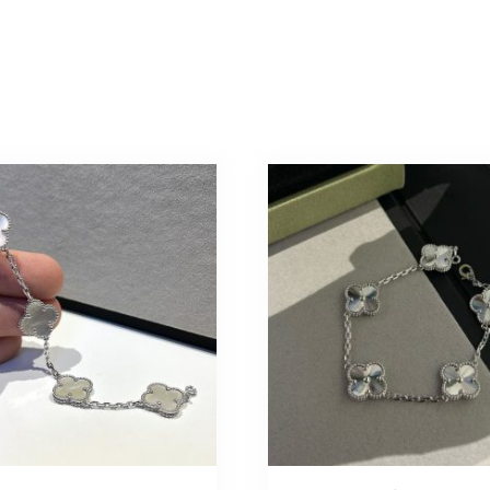
ヴ
ァ
ン
ク
リ
ー
フ
ブ
レ
ス
レ
ッ
ト
コ
ピ
ー
個