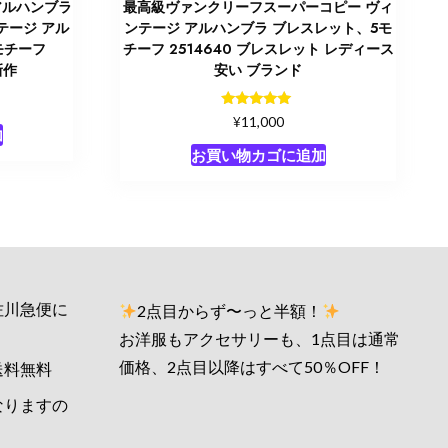
アルハンブラ
最高級ヴァンクリーフスーパーコピー ヴィ
ィンテージ アル
ンテージ アルハンブラ ブレスレット、5モ
モチーフ
チーフ 2514640 ブレスレット レディース
新作
安い ブランド
5段階中
¥
11,000
5.00
加
の評価
お買い物カゴに追加
佐川急便に
2点目からず〜っと半額！
お洋服もアクセサリーも、1点目は通常
価格、2点目以降はすべて50％OFF！
送料無料
なりますの