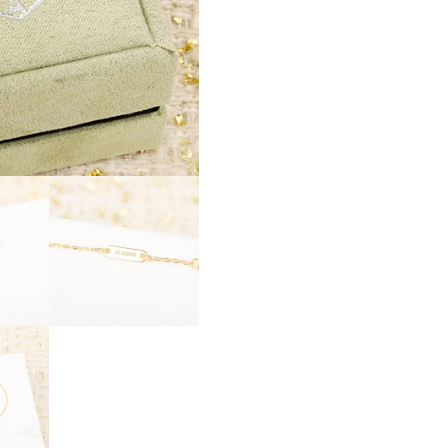
フ
ス
ー
パ
ー
コ
ピ
ー
Van
Cleef
&
Arpels
ブ
レ
ス
レ
ッ
ト
ス