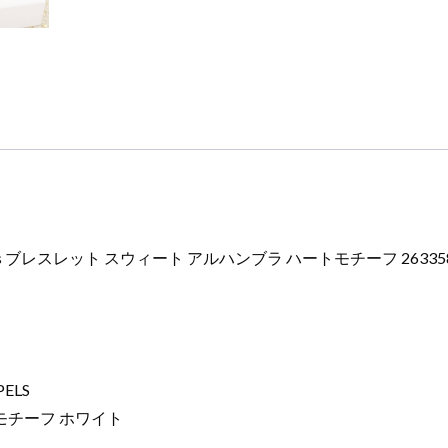
ウ
ィ
ー
ト
ア
ル
ハ
ン
ブ
ラ
rpels ブレスレット スウィート アルハンブラ ハートモチーフ 26
ハ
ー
ト
モ
チ
ー
ELS
フ
モチーフ ホワイト
2633583