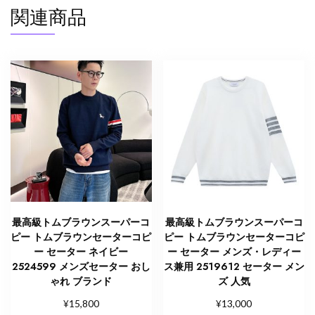
関連商品
イ
ト/
レ
ッ
ド/
ブ
ル
ー
2525049
ト
ム
ブ
ラ
最高級トムブラウンスーパーコ
最高級トムブラウンスーパーコ
ウ
ピー トムブラウンセーターコピ
ピー トムブラウンセーターコピ
ン
ー セーター ネイビー
ー セーター メンズ・レディー
2524599 メンズセーター おし
ス兼用 2519612 セーター メン
ア
ゃれ ブランド
ズ 人気
ウ
ト
¥
¥
15,800
13,000