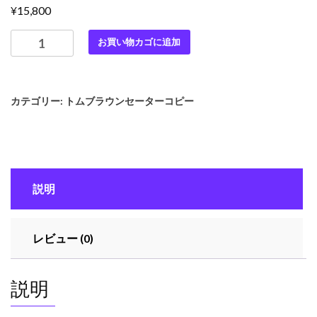
¥
15,800
最
お買い物カゴに追加
高
級
ト
カテゴリー:
トムブラウンセーターコピー
ム
ブ
ラ
ウ
ン
説明
ス
ー
パ
レビュー (0)
ー
コ
ピ
説明
ー
TB