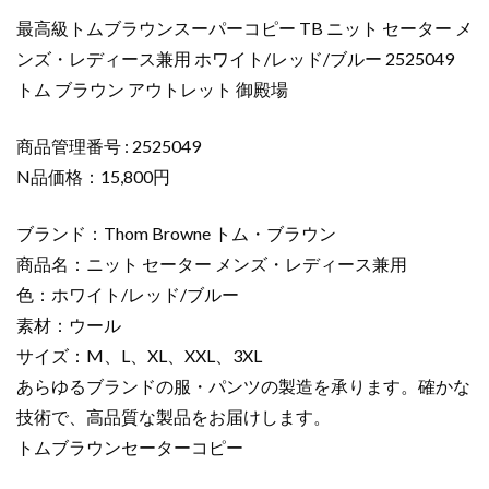
ニ
最高級トムブラウンスーパーコピー TB ニット セーター メ
ッ
ンズ・レディース兼用 ホワイト/レッド/ブルー 2525049
ト
トム ブラウン アウトレット 御殿場
セ
ー
タ
商品管理番号 : 2525049
ー
N品価格：15,800円
メ
ン
ブランド：Thom Browne トム・ブラウン
ズ・
商品名：ニット セーター メンズ・レディース兼用
レ
色：ホワイト/レッド/ブルー
デ
素材：ウール
ィ
ー
サイズ：M、L、XL、XXL、3XL
ス
あらゆるブランドの服・パンツの製造を承ります。確かな
兼
技術で、高品質な製品をお届けします。
用
トムブラウンセーターコピー
ホ
ワ