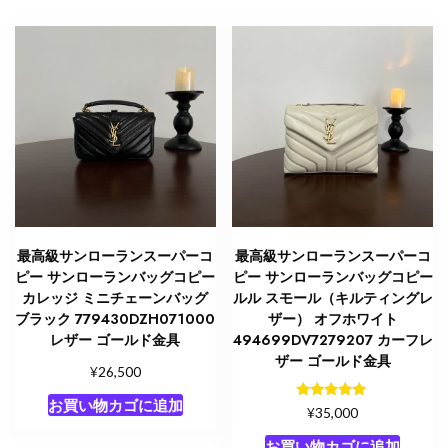
ロ
ー
ラ
ン
イ
ブ
ニ
ン
グ
バ
ッ
最高級サンローランスーパーコ
最高級サンローランスーパーコ
グ
ピー サンローランバッグコピー
ピー サンローランバッグコピー
個
カレッジ ミニチェーンバッグ
ルル スモール（キルティングレ
ブラック 779430DZH071000
ザー） オフホワイト
レザー ゴールド金具
494699DV7279207 カーフレ
ザー ゴールド金具
¥
26,500
お買い物カゴに追加
5段階中
¥
35,000
5.00
の評価
お買い物カゴに追加