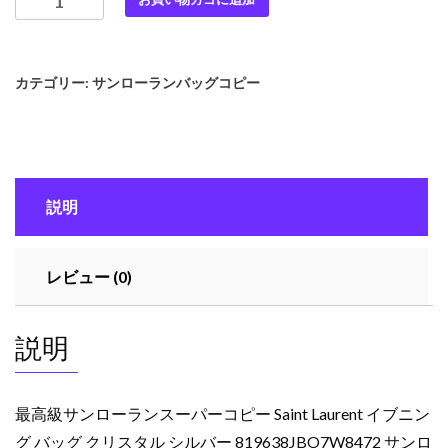
高
級
サ
カテゴリー:
サンローランバッグコピー
ン
ロ
ー
ラ
ン
説明
ス
ー
パ
レビュー (0)
ー
コ
ピ
説明
ー
Saint
Laurent
最高級サンローランスーパーコピー Saint Laurent イブニン
イ
グ バッグ クリスタル シルバー 819638JBO7W8472 サンロ