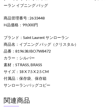
ブ
ーラン イブニング バッグ
ニ
ン
グ
商品管理番号 : 2633448
バ
H品価格：99,000円
ッ
グ
ブランド：Saint Laurent サンローラン
ク
商品名：イブニング バッグ（クリスタル）
リ
品番：819638JBO7W8472
ス
カラー：シルバー
タ
ル
素材：STRASS, BRASS
シ
サイズ：18 X 7.5 X 2.5 CM
ル
付属品：保存袋、保存箱
バ
サンローランバッグコピー
ー
819638JBO7W8472
関連商品
サ
ン