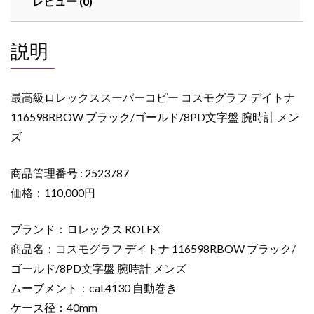
レビュー (0)
コ
ピ
ー
説明
コ
ス
モ
最高級ロレックススーパーコピー コスモグラフ デイトナ
グ
116598RBOW ブラック/ゴールド/8PD文字盤 腕時計 メン
ラ
ズ
フ
デ
イ
商品管理番号 : 2523787
ト
価格：110,000円
ナ
116598RBOW
ブランド：ロレックス ROLEX
ブ
商品名：コスモグラフ デイトナ 116598RBOW ブラック/
ラ
ゴールド/8PD文字盤 腕時計 メンズ
ッ
ムーブメント：cal.4130 自動巻き
ク/
ゴ
ケース径：40mm