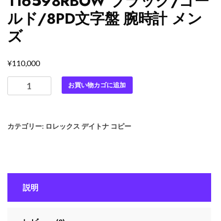
116598RBOW ブラック/ゴー
ルド/8PD文字盤 腕時計 メン
ズ
¥
110,000
最
お買い物カゴに追加
高
級
ロ
カテゴリー:
ロレックス デイトナ コピー
レ
ッ
ク
ス
ス
説明
ー
パ
ー