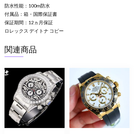
ー
防水性能：100m防水
ル
付属品：箱・国際保証書
ド/8PD
保証期間：12ヵ月保証
文
ロレックス デイトナ コピー
字
盤
関連商品
腕
時
計
メ
ン
ズ
個