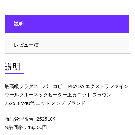
ス
ー
パ
説明
ー
コ
ピ
レビュー (0)
ー
PRADA
エ
説明
ク
ス
ト
最高級プラダスーパーコピー PRADA エクストラファイン
ラ
ウールクルーネックセーター上質ニット ブラウン
フ
2525189 40代 ニット メンズ ブランド
ァ
イ
ン
商品管理番号 : 2525189
ウ
N品価格：18,500円
ー