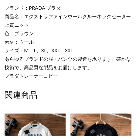
ル
ブランド：PRADA プラダ
ク
商品名：エクストラファインウールクルーネックセーター
ル
上質ニット
ー
色：ブラウン
ネ
ッ
素材：ウール
ク
サイズ：M、L、XL、XXL、3XL
セ
あらゆるブランドの服・パンツの製造を承ります。確かな
ー
技術で、高品質な製品をお届けします。
タ
プラダトレーナーコピー
ー
上
関連商品
質
ニ
ッ
ト
ブ
ラ