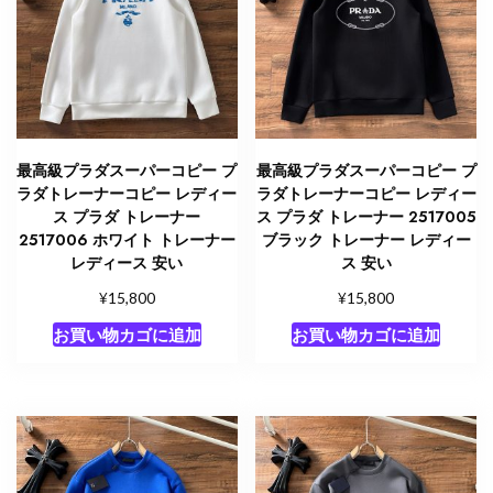
ウ
ン
2525189
40
代
ニ
ッ
最高級プラダスーパーコピー プ
最高級プラダスーパーコピー プ
ト
ラダトレーナーコピー レディー
ラダトレーナーコピー レディー
メ
ス プラダ トレーナー
ス プラダ トレーナー 2517005
ン
2517006 ホワイト トレーナー
ブラック トレーナー レディー
レディース 安い
ス 安い
ズ
ブ
¥
¥
15,800
15,800
ラ
お買い物カゴに追加
お買い物カゴに追加
ン
ド
個