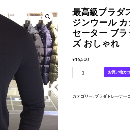
最高級プラダス
ジンウール カ
セーター ブラッ
ズ おしゃれ
¥
16,500
最
お買い物カ
高
級
プ
カテゴリー:
プラダトレーナー
ラ
ダ
ス
ー
パ