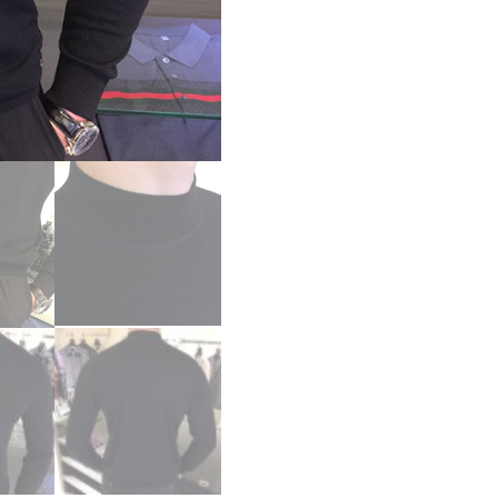
ー
コ
ピ
ー
PRADA
バ
ー
ジ
ン
ウ
ー
ル
カ
シ
ミ
ヤ
ク
ル
ー