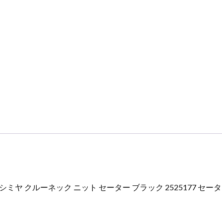
ネ
ッ
ク
ニ
ッ
ト
セ
ー
タ
ー
ブ
ラ
ッ
ク
2525177
ミヤ クルーネック ニット セーター ブラック 2525177 セー
セ
ー
タ