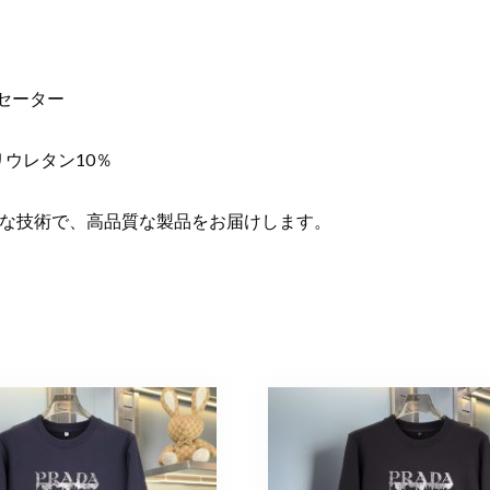
ー
メ
ン
ズ
 セーター
お
し
リウレタン10％
ゃ
れ
個
な技術で、高品質な製品をお届けします。