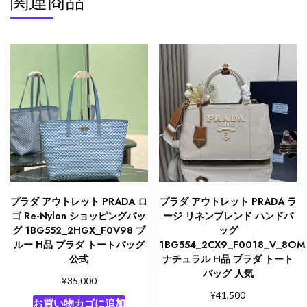
関連商品
ン
レ
ッ
ド
2633475
プ
ラ
ダ
シ
ョ
ル
ダ
プラダ アウトレット PRADA ロ
プラダ アウトレット PRADA ラ
ー
ゴ Re-Nylon ショッピングバッ
ージ リネンブレンド ハンドバ
バ
グ 1BG552_2HGX_F0V98 ブ
ッグ
ッ
ルー H品 プラダ トートバッグ
1BG554_2CX9_F0018_V_8OM
公式
ナチュラル H品 プラダ トート
グ
バッグ 人気
人
¥
35,000
気
¥
41,500
お買い物カゴに追加