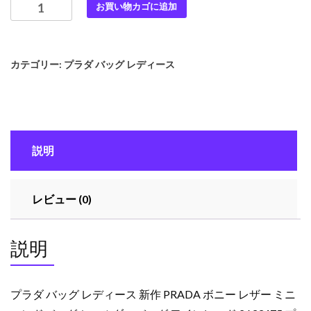
プ
お買い物カゴに追加
ラ
ダ
バ
カテゴリー:
プラダ バッグ レディース
ッ
グ
レ
デ
ィ
説明
ー
ス
新
レビュー (0)
作
PRADA
ボ
説明
ニ
ー
レ
プラダ バッグ レディース 新作 PRADA ボニー レザー ミニ
ザ