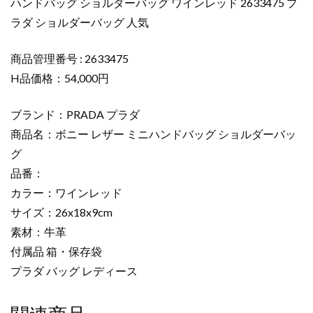
ハンドバッグ ショルダーバッグ ワインレッド 2633475 プ
ー
ラダ ショルダーバッグ 人気
ミ
ニ
ハ
商品管理番号 : 2633475
ン
H品価格：54,000円
ド
バ
ブランド：PRADA プラダ
ッ
商品名：ボニー レザー ミニハンドバッグ ショルダーバッ
グ
グ
シ
品番：
ョ
ル
カラー：ワインレッド
ダ
サイズ：26x18x9cm
ー
素材：牛革
バ
付属品 箱・保存袋
ッ
プラダ バッグ レディース
グ
ワ
イ