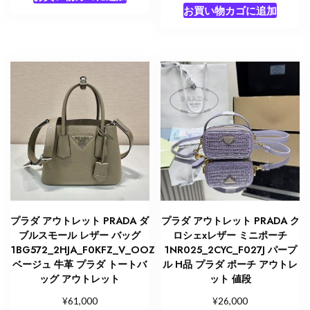
個
お買い物カゴに追加
プラダ アウトレット PRADA ダ
プラダ アウトレット PRADA ク
ブルスモール レザー バッグ
ロシェxレザー ミニポーチ
1BG572_2HJA_F0KFZ_V_OOZ
1NR025_2CYC_F027J パープ
ベージュ 牛革 プラダ トートバ
ル H品 プラダ ポーチ アウトレ
ッグ アウトレット
ット 値段
¥
¥
61,000
26,000