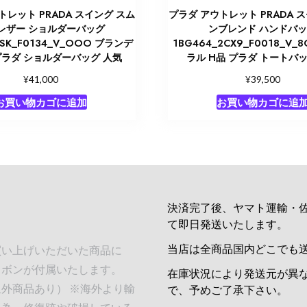
トレット PRADA スイング スム
プラダ アウトレット PRADA 
レザー ショルダーバッグ
ンブレンド ハンドバ
ASK_F0134_V_OOO ブランデ
1BG464_2CX9_F0018_V_
 プラダ ショルダーバッグ 人気
ラル H品 プラダ トートバッ
¥
¥
41,000
39,500
お買い物カゴに追加
お買い物カゴに追
決済完了後、ヤマト運輸・
て即日発送いたします。
当店は全商品国内どこでも
買い上げいただいた商品に
リボンが付属いたします。
在庫状況により発送元が異
外商品あり） ※海外より輸
で、予めご了承下さい。