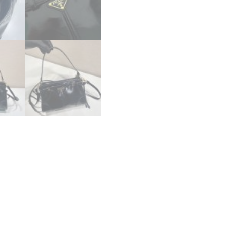
シ
ョ
ル
ダ
ー
バ
ッ
グ
ブ
ラ
ッ
ク
2633474
プ
ラ
ダ
シ
ョ