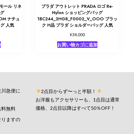
スモール リネ
プラダ アウトレット PRADA ロゴ Re-
ッグ
Nylon ショッピングバッグ
8OM ナチュ
1BC244_2HG8_F0002_V_OOO ブラッ
グ 人気
ク H品 プラダ ショルダーバッグ 人気
¥
34,000
加
お買い物カゴに追加
佐川急便に
2点目からず〜っと半額！
お洋服もアクセサリーも、1点目は通常
価格、2点目以降はすべて50％OFF！
送料無料
なりますの