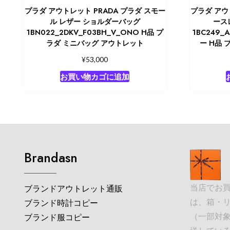
プラダ アウトレット PRADA プラダ スモー
プラダ アウ
ル レザー ショルダーバッグ
ース
1BN022_2DKV_F03BH_V_ONO H品 プ
1BC249_
ラダ ミニバッグ アウトレット
ー H品
¥
53,000
お買い物カゴに追加
Brandasn
当店でお
ブランドアウトレット通販
は、箱・
ブランド時計コピー
（一部対象
ブランド服コピー