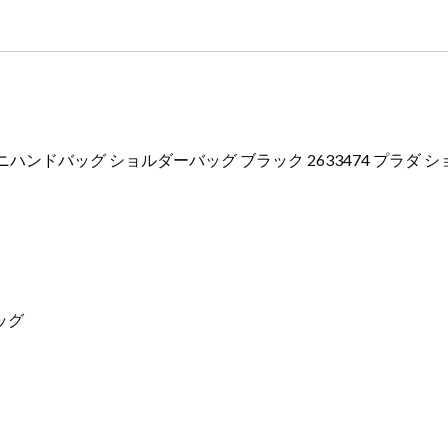
ル
ダ
ー
バ
ッ
グ
レ
 ミニハンドバッグ ショルダーバッグ ブラック 2633474 プラダ
デ
ィ
ー
ス
個
ッグ