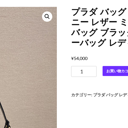
プラダ バッグ 
ニー レザー 
バッグ ブラック
ーバッグ レデ
¥
54,000
プ
お買い物カ
ラ
ダ
バ
カテゴリー:
プラダ バッグ レ
ッ
グ
レ
デ
ィ