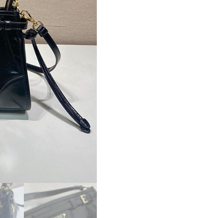
ー
ス
新
作
PRADA
ボ
ニ
ー
レ
ザ
ー
ミ
ニ
ハ
ン
ド
バ
ッ
グ