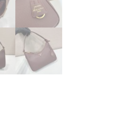
ク
ブ
ラ
ウ
ン
1N204W_2G64_F0003
プ
ラ
ダ
ミ
ニ
バ
ッ
グ
レ
ザ
ー
個