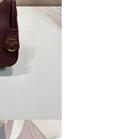
ー
ス
新
作
PRADA
Re-
Edition
2005
ス
エ
ー
ド
ミ
ニ
バ
ッ
グ
ダ
ー