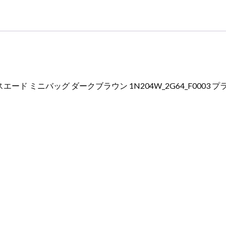
005 スエード ミニバッグ ダークブラウン 1N204W_2G64_F0003