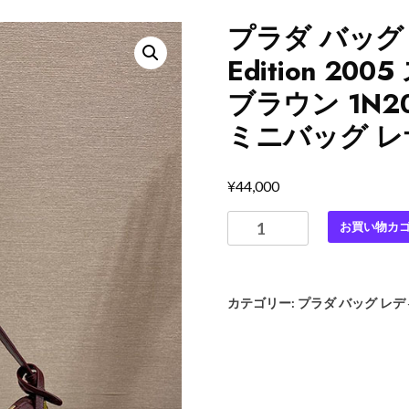
プラダ バッグ 
Edition 2
ブラウン 1N20
ミニバッグ レ
¥
44,000
プ
お買い物カ
ラ
ダ
バ
カテゴリー:
プラダ バッグ レ
ッ
グ
レ
デ
ィ