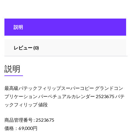
ク
フ
ィ
説明
リ
ッ
プ
レビュー (0)
ス
ー
パ
説明
ー
コ
ピ
最高級パテックフィリップスーパーコピー グランドコン
ー
プリケーション パーペチュアルカレンダー 2523675 パテ
グ
ックフィリップ 値段
ラ
ン
ド
商品管理番号 : 2523675
コ
価格：69,000円