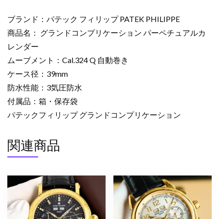
ン
プ
ブランド：パテック フィリップ PATEK PHILIPPE
リ
商品名： グランドコンプリケーション パーペチュアルカ
ケ
レンダー
ー
ムーブメント：Cal.324 Q 自動巻き
シ
ョ
ケース径：39mm
ン
防水性能：3気圧防水
パ
付属品：箱・保存袋
ー
パテックフィリップ グランドコンプリケーション
ペ
チ
関連商品
ュ
ア
ル
カ
レ
ン
ダ