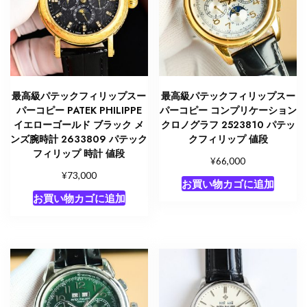
ー
2523675
パ
テ
ッ
ク
最高級パテックフィリップスー
最高級パテックフィリップスー
フ
パーコピー PATEK PHILIPPE
パーコピー コンプリケーション
ィ
イエローゴールド ブラック メ
クロノグラフ 2523810 パテッ
ンズ腕時計 2633809 パテック
クフィリップ 値段
リ
フィリップ 時計 値段
ッ
¥
66,000
プ
¥
73,000
お買い物カゴに追加
値
お買い物カゴに追加
段
個