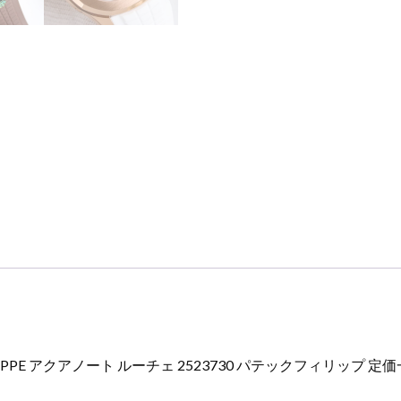
チ
ェ
2523730
パ
テ
ッ
ク
フ
ィ
リ
ッ
プ
定
価
一
覧
個
PPE アクアノート ルーチェ 2523730 パテックフィリップ 定