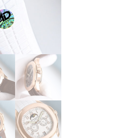
プ
ス
ー
パ
ー
コ
ピ
ー
PATEK
PHILIPPE
ア
ク
ア
ノ
ー
ト
ル
ー