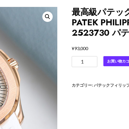
最高級パテッ
PATEK PHI
2523730 
¥
93,000
最
お買い物カ
高
級
パ
カテゴリー:
パテックフィリップ
テ
ッ
ク
フ
ィ
リ
ッ