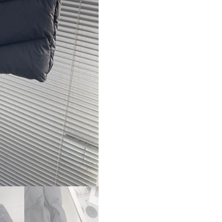
ス
ー
パ
ー
コ
ピ
ー
Moncler
ゲ
ル
サ
ッ
ク
ダ
イ
ア
ゴ
ナ
ル