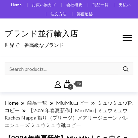
Home
お買い物カゴ
会社概要
商品一覧
支払い
注文方法
郵便追跡
ブランド並行輸入店
世界で一番高級なブランド
¥0
0
Home
商品一覧
MiuMiuコピー
ミュウミュウ靴
コピー
【2026年春夏新作】Miu Miu | ミュウミュウ
Ruches Nappa 褶り（プリーツ）メアリージェーン バレ
エシューズ ミュウミュウ靴コピー