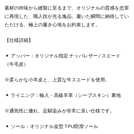
ミ
素材の吟味から縫製に至るまで、オリジナルの質感を忠実
ュ
に再現した、職人技が光る逸品。履いた瞬間に納得してい
ウ
ミ
ただける、極上の履き心地をお約束します。
ュ
ウ
【仕様詳細】
靴
コ
アッパー：オリジナル指定 ナッパレザー / スエード
ピ
（牛毛皮）
ー
個
※柔らかな小羊皮と、上質な牛スエードを使用。
ライニング：輸入・高級羊革（シープスキン）裏地
※通気性に優れ、足馴染みが非常に良い仕様です。
ソール：オリジナル金型 TPU防滑ソール