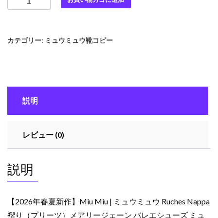
年
春
夏
カテゴリー:
ミュウミュウ靴コピー
新
作】
Miu
Miu
|
説明
ミ
ュ
ウ
レビュー (0)
ミ
ュ
ウ
説明
Ruches
Nappa
褶
【2026年春夏新作】Miu Miu | ミュウミュウ Ruches Nappa
り
褶り（プリーツ）メアリージェーン バレエシューズ ミュ