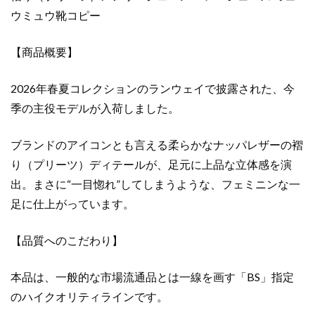
（プ
ウミュウ靴コピー
リ
ー
ツ）
【商品概要】
メ
ア
2026年春夏コレクションのランウェイで披露された、今
リ
季の主役モデルが入荷しました。
ー
ジ
ブランドのアイコンとも言える柔らかなナッパレザーの褶
ェ
り（プリーツ）ディテールが、足元に上品な立体感を演
ー
出。まさに“一目惚れ”してしまうような、フェミニンな一
ン
バ
足に仕上がっています。
レ
エ
【品質へのこだわり】
シ
ュ
本品は、一般的な市場流通品とは一線を画す「BS」指定
ー
のハイクオリティラインです。
ズ