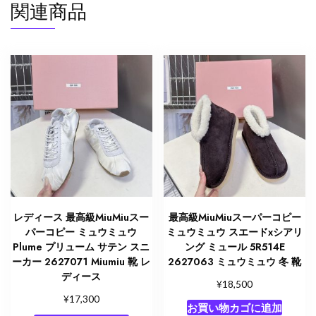
関連商品
レディース 最高級MiuMiuスー
最高級MiuMiuスーパーコピー
パーコピー ミュウミュウ
ミュウミュウ スエードxシアリ
Plume プリューム サテン スニ
ング ミュール 5R514E
ーカー 2627071 Miumiu 靴 レ
2627063 ミュウミュウ 冬 靴
ディース
¥
18,500
¥
17,300
お買い物カゴに追加