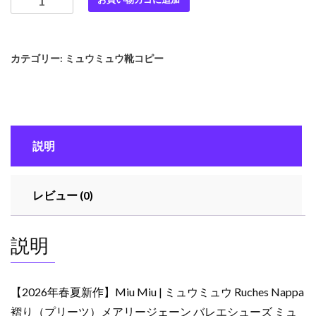
年
春
夏
カテゴリー:
ミュウミュウ靴コピー
新
作】
Miu
Miu
|
説明
ミ
ュ
ウ
レビュー (0)
ミ
ュ
ウ
説明
Ruches
Nappa
褶
【2026年春夏新作】Miu Miu | ミュウミュウ Ruches Nappa
り
褶り（プリーツ）メアリージェーン バレエシューズ ミュ