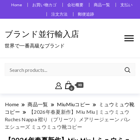
Home
お買い物カゴ
会社概要
商品一覧
支払い
注文方法
郵便追跡
ブランド並行輸入店
世界で一番高級なブランド
¥0
0
Home
商品一覧
MiuMiuコピー
ミュウミュウ靴
コピー
【2026年春夏新作】Miu Miu | ミュウミュウ
Ruches Nappa 褶り（プリーツ）メアリージェーン バレ
エシューズ ミュウミュウ靴コピー