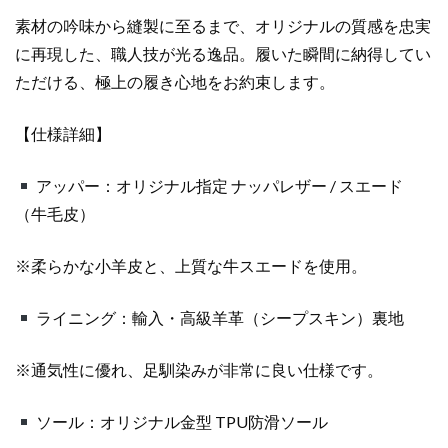
ミ
素材の吟味から縫製に至るまで、オリジナルの質感を忠実
ュ
に再現した、職人技が光る逸品。履いた瞬間に納得してい
ウ
ミ
ただける、極上の履き心地をお約束します。
ュ
ウ
【仕様詳細】
靴
コ
アッパー：オリジナル指定 ナッパレザー / スエード
ピ
（牛毛皮）
ー
個
※柔らかな小羊皮と、上質な牛スエードを使用。
ライニング：輸入・高級羊革（シープスキン）裏地
※通気性に優れ、足馴染みが非常に良い仕様です。
ソール：オリジナル金型 TPU防滑ソール