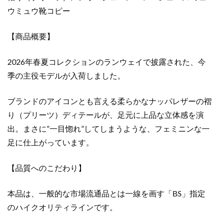
（プ
ウミュウ靴コピー
リ
ー
ツ）
【商品概要】
メ
ア
2026年春夏コレクションのランウェイで披露された、今
リ
季の主役モデルが入荷しました。
ー
ジ
ブランドのアイコンとも言える柔らかなナッパレザーの褶
ェ
り（プリーツ）ディテールが、足元に上品な立体感を演
ー
出。まさに“一目惚れ”してしまうような、フェミニンな一
ン
バ
足に仕上がっています。
レ
エ
【品質へのこだわり】
シ
ュ
本品は、一般的な市場流通品とは一線を画す「BS」指定
ー
のハイクオリティラインです。
ズ