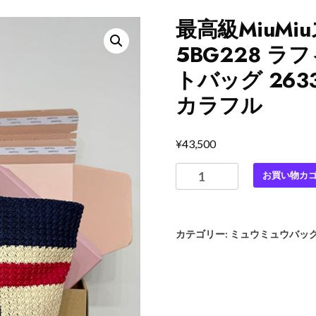
最高級MiuM
5BG228 
トバッグ 2633
カラフル
¥
43,500
最
お買い物カ
高
級
MiuMiu
カテゴリー:
ミュウミュウバッ
ス
ー
パ
ー
コ