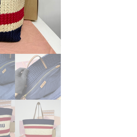
ピ
ー
ミ
ュ
ウ
ミ
ュ
ウ
5BG228
ラ
フ
ィ
ア
エ
フ
ェ
ク
ト
ウ