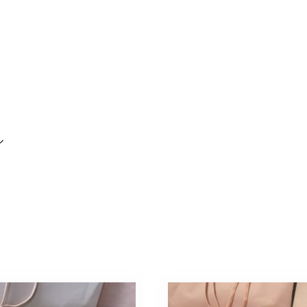
ラ
フ
ル
個
ル