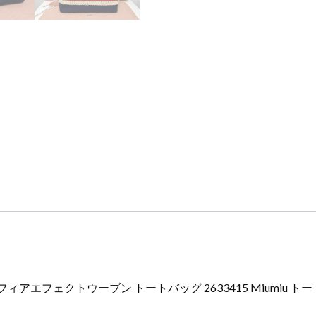
ー
ブ
ン
ト
ー
ト
バ
ッ
グ
2633415
Miumiu
ト
ー
ト
バ
ッ
グ
フィアエフェクトウーブン トートバッグ 2633415 Miumiu ト
カ