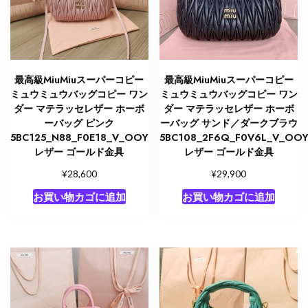
グ
ノ
ベ
ル
テ
最高級MiuMiuスーパーコピー
最高級MiuMiuスーパーコピー
ィ
ミュウミュウバッグコピー ワン
ミュウミュウバッグコピー ワン
個
ダー マテラッセレザー ホーボ
ダー マテラッセレザー ホーボ
ーバッグ ピンク
ーバッグ サンド／ダークブラウ
5BC125_N88_F0E18_V_OOY
5BC108_2F6Q_F0V6L_V_OO
レザー ゴールド金具
レザー ゴールド金具
¥
¥
28,600
29,900
お買い物カゴに追加
お買い物カゴに追加