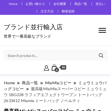
Home
お買い物カゴ
会社概要
商品一覧
支払い
注文方法
郵便追跡
ブランド並行輸入店
世界で一番高級なブランド
¥0
0
Home
商品一覧
MiuMiuコピー
ミュウミュウバ
ッグコピー
最高級MiuMiuスーパーコピー ミュウミュ
ウ 5BG228 ラフィアエフェクトウーブン トートバッグ
2633412 Miumiu トートバッグ ノベルティ