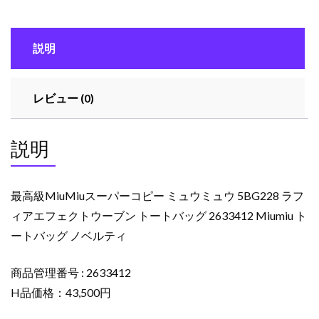
ー
コ
説明
ピ
ー
ミ
レビュー (0)
ュ
ウ
ミ
説明
ュ
ウ
5BG228
最高級MiuMiuスーパーコピー ミュウミュウ 5BG228 ラフ
ラ
ィアエフェクトウーブン トートバッグ 2633412 Miumiu ト
フ
ートバッグ ノベルティ
ィ
ア
エ
商品管理番号 : 2633412
フ
H品価格：43,500円
ェ