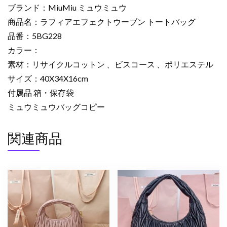
ク
ブランド：MiuMiu ミュウミュウ
ト
商品名：ラフィアエフェクトウーブン トートバッグ
ウ
品番：5BG228
ー
カラー：
ブ
ン
素材：リサイクルコットン 、ビスコース 、ポリエステル
ト
サイズ：40X34X16cm
ー
付属品 箱・保存袋
ト
ミュウミュウバッグコピー
バ
ッ
関連商品
グ
2633412
Miumiu
ト
ー
ト
バ
ッ