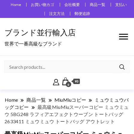
Home
お買い物カゴ
会社概要
商品一覧
支払い
注文方法
郵便追跡
ブランド並行輸入店
世界で一番高級なブランド
¥0
0
Home
商品一覧
MiuMiuコピー
ミュウミュウバ
ッグコピー
最高級MiuMiuスーパーコピー ミュウミュ
ウ 5BG248 ラフィアエフェクトウーブン トートバッグ
2633411 ミュウミュウ トートバッグ アウトレット