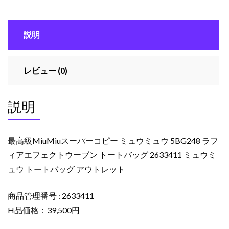
ー
コ
説明
ピ
ー
ミ
レビュー (0)
ュ
ウ
ミ
説明
ュ
ウ
5BG248
最高級MiuMiuスーパーコピー ミュウミュウ 5BG248 ラフ
ラ
ィアエフェクトウーブン トートバッグ 2633411 ミュウミ
フ
ュウ トートバッグ アウトレット
ィ
ア
エ
商品管理番号 : 2633411
フ
H品価格：39,500円
ェ