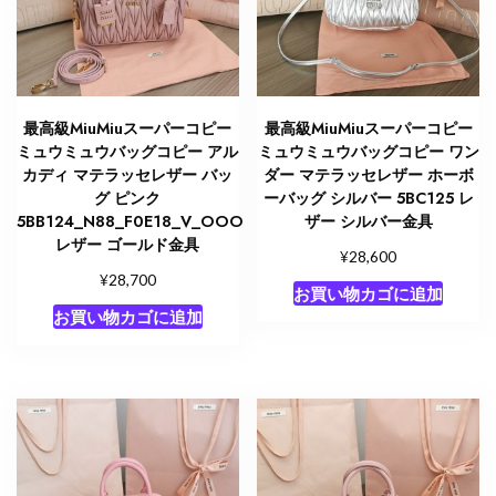
ト
ー
ト
バ
ッ
最高級MiuMiuスーパーコピー
最高級MiuMiuスーパーコピー
グ
ミュウミュウバッグコピー アル
ミュウミュウバッグコピー ワン
ア
カディ マテラッセレザー バッ
ダー マテラッセレザー ホーボ
グ ピンク
ーバッグ シルバー 5BC125 レ
ウ
5BB124_N88_F0E18_V_OOO
ザー シルバー金具
ト
レザー ゴールド金具
レ
¥
28,600
¥
ッ
28,700
お買い物カゴに追加
ト
お買い物カゴに追加
個