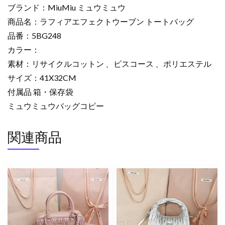
ク
ブランド：MiuMiu ミュウミュウ
ト
商品名：ラフィアエフェクトウーブン トートバッグ
ウ
品番：5BG248
ー
カラー：
ブ
ン
素材：リサイクルコットン 、ビスコース 、ポリエステル
ト
サイズ：41X32CM
ー
付属品 箱・保存袋
ト
ミュウミュウバッグコピー
バ
ッ
関連商品
グ
2633411
ミ
ュ
ウ
ミ
ュ
ウ