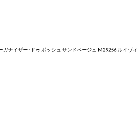
ヴ
ィ
ト
ン
カ
ー
ド
ーガナイザー･ドゥ ポッシュ サンドベージュ M29256 ルイヴ
ケ
ー
ス
財
布
個