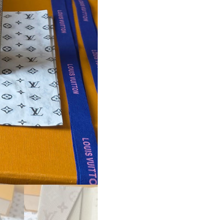
ケ
ー
ス
販
売
店
舗
lv
カ
ー
ド
ケ
ー
ス
オ
ー
ガ
ナ
イ