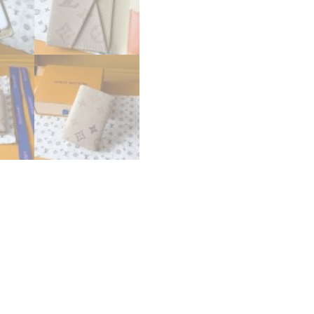
ザ
ー･
ド
ゥ
ポ
ッ
シ
ュ
サ
ン
ド
ベ
ー
ジ
ュ
M29256
ル
イ