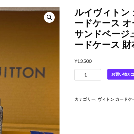
ルイヴィトン 
ードケース オ
サンドベージュ
ードケース 財
¥
13,500
ル
お買い物カ
イ
ヴ
ィ
カテゴリー:
ヴィトン カードケ
ト
ン
カ
ー
ド