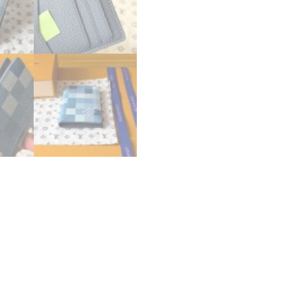
ザ
ー･
ド
ゥ
ポ
ッ
シ
ュ
イ
ン
デ
ィ
ゴ
ブ
ル
ー
M28609
ル