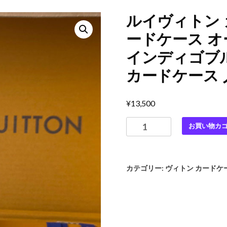
ルイヴィトン 
ードケース オ
インディゴブル
カードケース 
¥
13,500
ル
お買い物カ
イ
ヴ
ィ
カテゴリー:
ヴィトン カードケ
ト
ン
カ
ー
ド