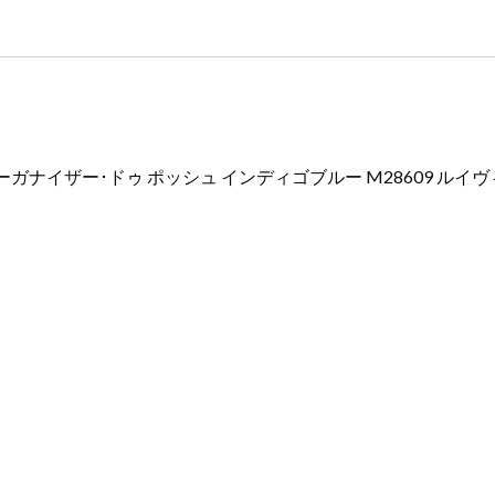
イ
ヴ
ィ
ト
ン
カ
ー
ーガナイザー･ドゥ ポッシュ インディゴブルー M28609 ルイ
ド
ケ
ー
ス
人
気
個