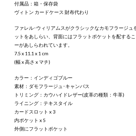
付属品：箱・保存袋
ヴィトン カードケース 財布代わり
ファレル･ウィリアムスがクラシックなカモフラージュを
ットをあしらい、背面にはフラットポケットを配することで機能
ーがあしらわれています。
7.5 x 11.1 x 1 cm
(幅 x 高さ x マチ)
カラー：インディゴブルー
素材：ダモフラージュ･キャンバス
トリミング：カウハイドレザー(皮革の種類：牛革)
ライニング：テキスタイル
カードスロット x 3
内ポケット x 5
外側にフラットポケット