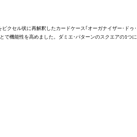
ピクセル状に再解釈したカードケース｢オーガナイザー･ドゥ･
性を高めました。ダミエ･パターンのスクエアの1つには、歴史ある｢Ma