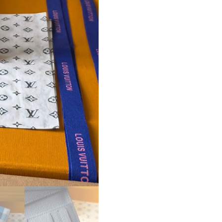
ケ
ー
ス
販
売
店
舗
lv
カ
ー
ド
ケ
ー
ス
オ
ー
ガ
ナ
イ