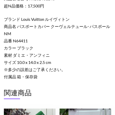
布
超N品価格：17,500円
コ
ピ
ブランド Louis Vuitton ルイヴィトン
ー
商品名 パスポートカバー クーヴェルテュール･パスポール
パ
NM
ス
品番 N64411
ポ
ー
カラー ブラック
ト
素材 ダミエ・アンフィニ
カ
サイズ 10.0 x 14.0 x 2.5 cm
バ
※多少の誤差はご了承ください。
ー
付属品 箱・保存袋
ク
ー
関連商品
ヴ
ェ
ル
テ