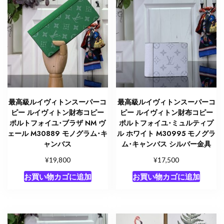
ュ
ー
ル･
パ
ス
ポ
ー
ル
NM
最高級ルイヴィトンスーパーコ
最高級ルイヴィトンスーパーコ
ブ
ピー ルイヴィトン財布コピー
ピー ルイヴィトン財布コピー
ラ
ポルトフォイユ･ブラザ NM ヴ
ポルトフォイユ･ミュルティプ
ッ
ェール M30889 モノグラム･キ
ル ホワイト M30995 モノグラ
ャンバス
ム･キャンバス シルバー金具
ク
N64411
¥
¥
19,800
17,500
ダ
お買い物カゴに追加
お買い物カゴに追加
ミ
エ・
ア
ン