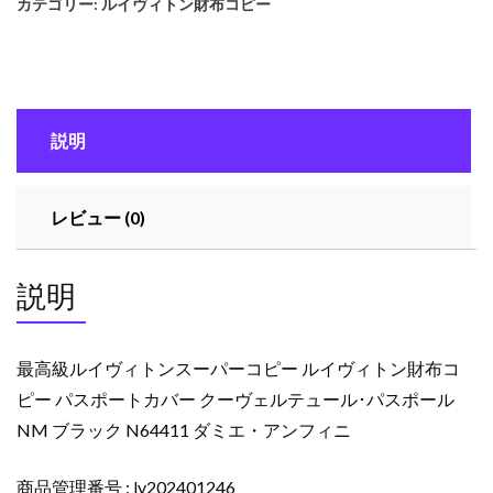
カテゴリー:
ルイヴィトン財布コピー
イ
ヴ
ィ
ト
ン
説明
ス
ー
パ
レビュー (0)
ー
コ
ピ
説明
ー
ル
イ
最高級ルイヴィトンスーパーコピー ルイヴィトン財布コ
ヴ
ピー パスポートカバー クーヴェルテュール･パスポール
ィ
NM ブラック N64411 ダミエ・アンフィニ
ト
ン
財
商品管理番号 : lv202401246