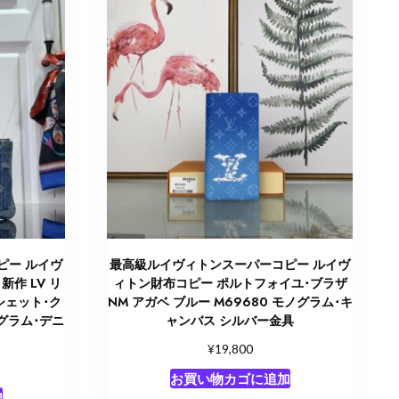
ピー ルイヴ
最高級ルイヴィトンスーパーコピー ルイヴ
作 LV リ
ィトン財布コピー ポルトフォイユ･ブラザ
シェット･ク
NM アガベ ブルー M69680 モノグラム･キ
ノグラム･デニ
ャンバス シルバー金具
¥
19,800
お買い物カゴに追加
加