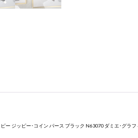
ッ
ピ
ー･
コ
イ
ン
パ
ー
ス
ブ
ラ
ッ
ク
N63070
ダ
ミ
エ･
 ジッピー･コイン パース ブラック N63070 ダミエ･グラ
グ