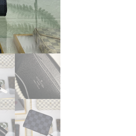
ス
ー
パ
ー
コ
ピ
ー
ル
イ
ヴ
ィ
ト
ン
財
布
コ
ピ
ー
ジ