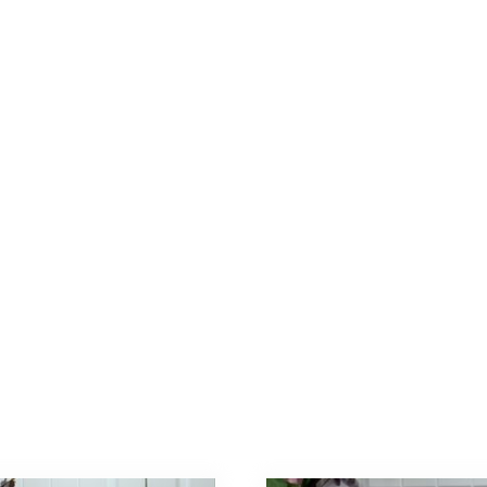
ラ
フ
ィ
ッ
ト
キ
ャ
ン
バ
ス
ゴ
ー
ル
ド
金
具
個