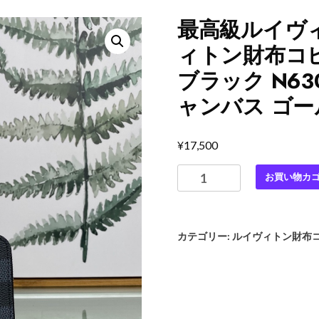
最高級ルイヴ
ィトン財布コピ
ブラック N63
ャンバス ゴー
¥
17,500
最
お買い物カ
高
級
ル
カテゴリー:
ルイヴィトン財布
イ
ヴ
ィ
ト
ン