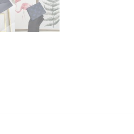
ル
ト
フ
ォ
イ
ユ･
ミ
ュ
ル
テ
ィ
プ
ル
ブ
ル
ー
M80422
モ