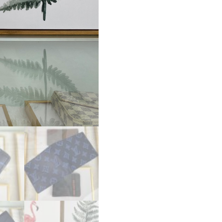
ス
ー
パ
ー
コ
ピ
ー
ル
イ
ヴ
ィ
ト
ン
財
布
コ
ピ
ー
ポ