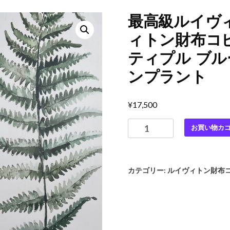
最高級ルイヴ
ィトン財布コ
ティプル ブル
ンプラント
¥
17,500
最
お買い物カ
高
級
ル
カテゴリー:
ルイヴィトン財布
イ
ヴ
ィ
ト
ン