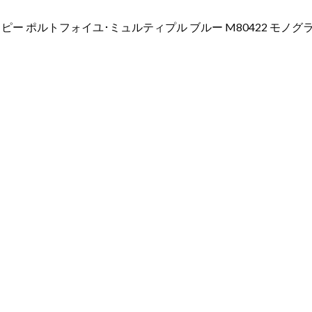
ノ
グ
ー ポルトフォイユ･ミュルティプル ブルー M80422 モノ
ラ
ム・
ア
ン
プ
ラ
ン
ト
個