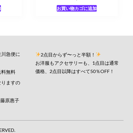
加
お買い物カゴに追加
佐川急便に
2点目からず〜っと半額！
お洋服もアクセサリーも、1点目は通常
価格、2点目以降はすべて50％OFF！
送料無料
なりますの
藤原惠子
ERVED.