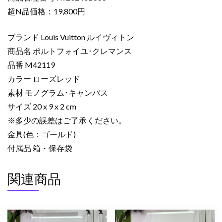
布
超N品価格：19,800円
コ
ピ
ブランド Louis Vuitton ルイヴィトン
ー
商品名 ポルトフォイユ･クレマンス
ポ
品番 M42119
ル
カラー ローズレッド
ト
フ
素材 モノグラム･キャンバス
ォ
サイズ 20 x 9 x 2 cm
イ
※多少の誤差はご了承ください。
ユ･
金具(色：ゴールド)
ク
付属品 箱・保存袋
レ
マ
関連商品
ン
ス
ロ
ー