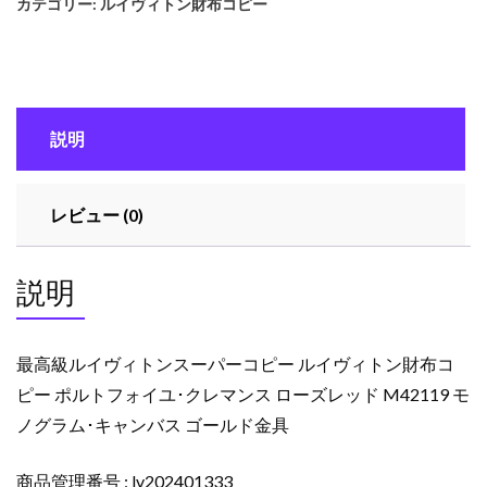
カテゴリー:
ルイヴィトン財布コピー
イ
ヴ
ィ
ト
ン
説明
ス
ー
パ
レビュー (0)
ー
コ
ピ
説明
ー
ル
イ
最高級ルイヴィトンスーパーコピー ルイヴィトン財布コ
ヴ
ピー ポルトフォイユ･クレマンス ローズレッド M42119 モ
ィ
ノグラム･キャンバス ゴールド金具
ト
ン
財
商品管理番号 : lv202401333