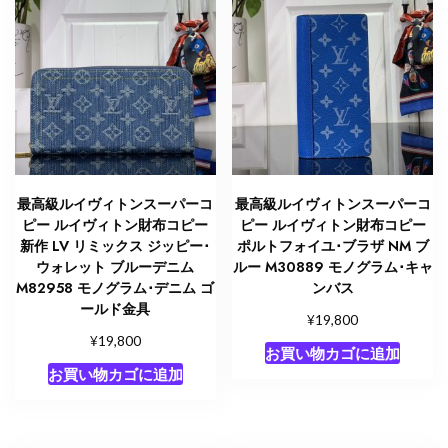
ズ
レ
ッ
ド
M42119
モ
ノ
グ
ラ
最高級ルイヴィトンスーパーコ
最高級ルイヴィトンスーパーコ
ム･
ピー ルイヴィトン財布コピー
ピー ルイヴィトン財布コピー
キ
新作 LV リミックス ジッピー･
ポルトフォイユ･ブラザ NM ブ
ャ
ウォレット ブルーデニム
ルー M30889 モノグラム･キャ
M82958 モノグラム･デニム ゴ
ンバス
ン
ールド金具
バ
¥
19,800
ス
¥
19,800
お買い物カゴに追加
ゴ
お買い物カゴに追加
ー
ル
ド