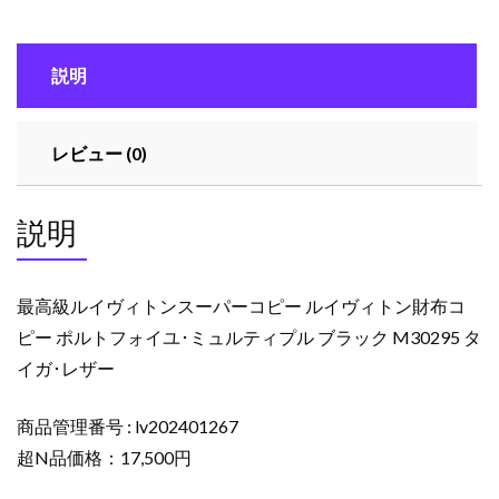
ト
ン
説明
ス
ー
パ
レビュー (0)
ー
コ
ピ
説明
ー
ル
イ
最高級ルイヴィトンスーパーコピー ルイヴィトン財布コ
ヴ
ピー ポルトフォイユ･ミュルティプル ブラック M30295 タ
ィ
イガ･レザー
ト
ン
財
商品管理番号 : lv202401267
布
超N品価格：17,500円
コ