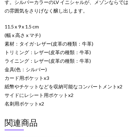
す。シルバーカラーのLV イニシャルが、メゾンならでは
ク
の雰囲気をさりげなく醸し出します。
M30295
タ
イ
11.5 x 9 x 1.5 cm
ガ･
(幅 x 高さ x マチ)
レ
素材：タイガ･レザー(皮革の種類：牛革)
ザ
トリミング：レザー(皮革の種類：牛革)
ー
ライニング：レザー(皮革の種類：牛革)
個
金具(色：シルバー)
カード用ポケットx3
紙幣やチケットなどを収納可能なコンパートメントx2
サイドにレシート用ポケットx2
名刺用ポケットx2
関連商品