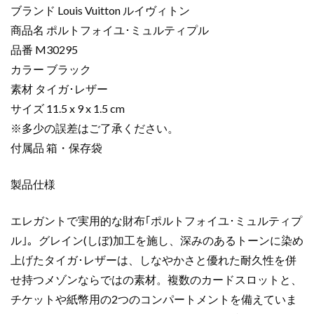
ピ
ブランド Louis Vuitton ルイヴィトン
ー
商品名 ポルトフォイユ･ミュルティプル
ポ
品番 M30295
ル
カラー ブラック
ト
フ
素材 タイガ･レザー
ォ
サイズ 11.5 x 9 x 1.5 cm
イ
※多少の誤差はご了承ください。
ユ･
付属品 箱・保存袋
ミ
ュ
製品仕様
ル
テ
エレガントで実用的な財布｢ポルトフォイユ･ミュルティプ
ィ
プ
ル｣。グレイン(しぼ)加工を施し、深みのあるトーンに染め
ル
上げたタイガ･レザーは、しなやかさと優れた耐久性を併
ブ
せ持つメゾンならではの素材。複数のカードスロットと、
ラ
チケットや紙幣用の2つのコンパートメントを備えていま
ッ