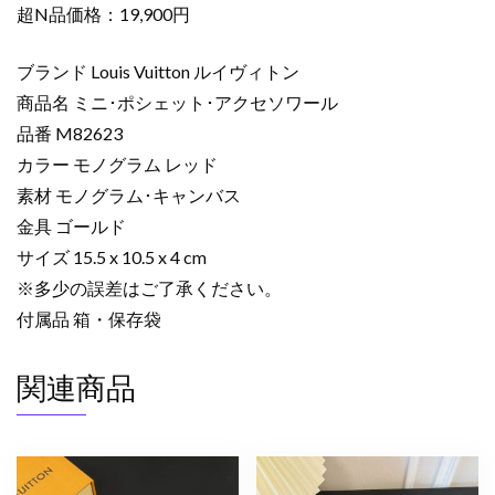
ェ
超N品価格：19,900円
ッ
ト
ブランド Louis Vuitton ルイヴィトン
コ
商品名 ミニ･ポシェット･アクセソワール
ピ
品番 M82623
ー
ミ
カラー モノグラム レッド
ニ･
素材 モノグラム･キャンバス
ポ
金具 ゴールド
シ
サイズ 15.5 x 10.5 x 4 cm
ェ
※多少の誤差はご了承ください。
ッ
付属品 箱・保存袋
ト･
ア
ク
関連商品
セ
ソ
ワ
ー