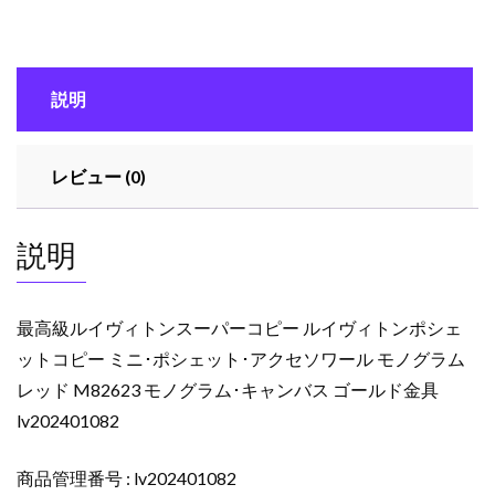
ィ
ト
ン
説明
ス
ー
パ
レビュー (0)
ー
コ
ピ
説明
ー
ル
イ
最高級ルイヴィトンスーパーコピー ルイヴィトンポシェ
ヴ
ットコピー ミニ･ポシェット･アクセソワール モノグラム
ィ
レッド M82623 モノグラム･キャンバス ゴールド金具
ト
ン
lv202401082
ポ
シ
商品管理番号 : lv202401082