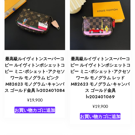
ル
モ
ノ
グ
ラ
ム
レ
ッ
最高級ルイヴィトンスーパーコ
最高級ルイヴィトンスーパーコ
ド
ピー ルイヴィトンポシェットコ
ピー ルイヴィトンポシェットコ
M82623
ピー ミニ･ポシェット･アクセソ
ピー ミニ･ポシェット･アクセソ
モ
ワール モノグラム ピンク
ワール モノグラム レッド
ノ
M82623 モノグラム･キャンバ
M82623 モノグラム･キャンバ
ス ゴールド金具 lv202401084
ス ゴールド金具
グ
lv202401069
ラ
¥
19,900
ム･
¥
19,900
お買い物カゴに追加
キ
お買い物カゴに追加
ャ
ン
バ