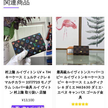
関連商品
ー
ポ
ル
ブ
ト
ン
ド
ロ
ー
ズ
（ピ
ン
村上隆 ルイヴィトン LV × TM
最高級ルイヴィトンスーパーコ
ク
キーケース ミュルティクレ 6
ピー ルイヴィトンキーケースコ
系）
マルチカラー 2517725 モノグ
ピー キーケース ミュルティク
M01428
ラム シルバー金具 ルイ ヴィト
レ 6 ダミエ N62630 ダミエ･
モ
ン 村上隆 取り扱い 店舗
エベヌ キャンバス ゴールド金
具
ノ
¥
13,100
グ