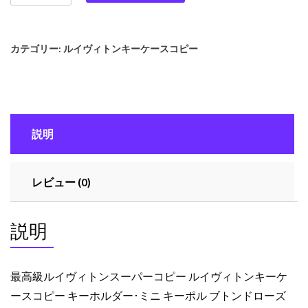
高
級
ル
カテゴリー:
ルイヴィトンキーケースコピー
イ
ヴ
ィ
ト
ン
説明
ス
ー
パ
レビュー (0)
ー
コ
ピ
説明
ー
ル
イ
最高級ルイヴィトンスーパーコピー ルイヴィトンキーケ
ヴ
ースコピー キーホルダー･ミニ キーポル ブトンドローズ
ィ