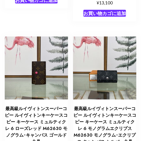
お買い物カゴに追加
ラ
5段階中
¥
13,100
5.00
ム･
の評価
お買い物カゴに追加
ア
ン
プ
ラ
ン
ト
ゴ
ー
ル
ド
金
具
個
最高級ルイヴィトンスーパーコ
最高級ルイヴィトンスーパーコ
ピー ルイヴィトンキーケースコ
ピー ルイヴィトンキーケースコ
ピー キーケース ミュルティク
ピー キーケース ミュルティク
レ 6 ローズレッド M62630 モ
レ 6 モノグラムエクリプス
ノグラム･キャンバス ゴールド
M62630 モノグラム･エクリプ