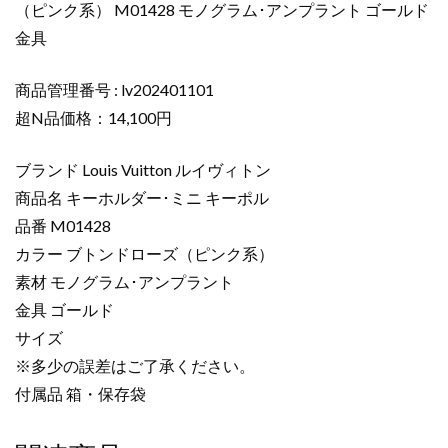
（ピンク系） M01428 モノグラム･アンプラント ゴールド
ト
ン
金具
キ
ー
商品管理番号 : lv202401101
ケ
超N品価格：14,100円
ー
ス
ブランド Louis Vuitton ルイヴィトン
コ
商品名 キーホルダー･ミニ キーポル
ピ
品番 M01428
ー
キ
カラー ブトンドローズ（ピンク系）
ー
素材 モノグラム･アンプラント
ホ
金具 ゴールド
ル
サイズ
ダ
※多少の誤差はご了承ください。
ー･
付属品 箱・保存袋
ミ
ニ
キ