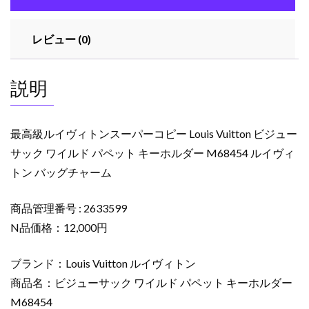
ー
パ
レビュー (0)
ー
コ
ピ
説明
ー
Louis
Vuitton
最高級ルイヴィトンスーパーコピー Louis Vuitton ビジュー
ビ
サック ワイルド パペット キーホルダー M68454 ルイヴィ
ジ
トン バッグチャーム
ュ
ー
サ
商品管理番号 : 2633599
ッ
N品価格：12,000円
ク
ワ
ブランド：Louis Vuitton ルイヴィトン
イ
商品名：ビジューサック ワイルド パペット キーホルダー
ル
M68454
ド