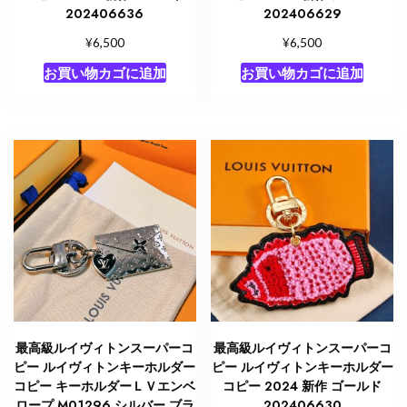
ッ
202406636
202406629
グ
¥
¥
6,500
6,500
チ
ャ
お買い物カゴに追加
お買い物カゴに追加
ー
ム
個
最高級ルイヴィトンスーパーコ
最高級ルイヴィトンスーパーコ
ピー ルイヴィトンキーホルダー
ピー ルイヴィトンキーホルダー
コピー キーホルダーＬＶエンベ
コピー 2024 新作 ゴールド
ロープ M01296 シルバー ブラ
202406630