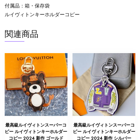
付属品：箱・保存袋
パ
ペ
ルイヴィトンキーホルダーコピー
ッ
ト
関連商品
キ
ー
ホ
ル
ダ
ー
M68454
ル
イ
ヴ
ィ
ト
最高級ルイヴィトンスーパーコ
最高級ルイヴィトンスーパーコ
ン
ピー ルイヴィトンキーホルダー
ピー ルイヴィトンキーホルダー
バ
コピー 2024 新作 ゴールド
コピー 2024 新作 シルバー