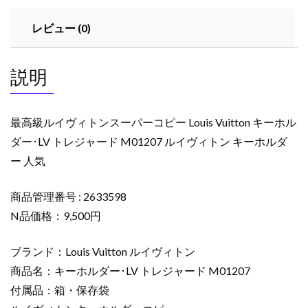
パ
レビュー (0)
ー
コ
ピ
説明
ー
Louis
Vuitton
最高級ルイヴィトンスーパーコピー Louis Vuitton キーホル
キ
ダー･LV トレジャード M01207 ルイヴィトン キーホルダ
ー
ー 人気
ホ
ル
ダ
商品管理番号 : 2633598
ー･
N品価格：9,500円
LV
ト
ブランド：Louis Vuitton ルイヴィトン
レ
商品名：キーホルダー･LV トレジャード M01207
ジ
付属品：箱・保存袋
ャ