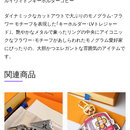
ルイヴィトンキーホルダーコピー
ー
ド
M01207
ダイナミックなカットアウトで大ぶりのモノグラム･フラ
ル
ワー モチーフを表現した｢キーホルダー･LVトレジャー
イ
ド｣。艶やかなメタルで象ったリングの中央にアイコニッ
ヴ
クなフラワー･モチーフがあしらわれたモノグラム愛好家
ィ
にぴったりの、大胆かつエレガントな雰囲気のアイテムで
ト
す。
ン
キ
ー
関連商品
ホ
ル
ダ
ー
人
気
個