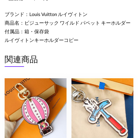
ク
ワ
ブランド：Louis Vuitton ルイヴィトン
イ
商品名：ビジューサック ワイルド パペット キーホルダー
ル
付属品：箱・保存袋
ド
ルイヴィトンキーホルダーコピー
パ
ペ
ッ
関連商品
ト
キ
ー
ホ
ル
ダ
ー
2633600
ル
イ
ヴ