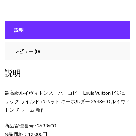
ヴ
ィ
ト
ン
説明
ス
ー
パ
レビュー (0)
ー
コ
ピ
説明
ー
Louis
Vuitton
最高級ルイヴィトンスーパーコピー Louis Vuitton ビジュー
ビ
サック ワイルド パペット キーホルダー 2633600 ルイヴィ
ジ
トン チャーム 新作
ュ
ー
サ
商品管理番号 : 2633600
ッ
N品価格：12,000円