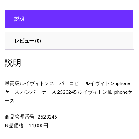
ト
ン
説明
ス
ー
パ
レビュー (0)
ー
コ
ピ
説明
ー
ル
イ
最高級ルイヴィトンスーパーコピー ルイヴィトン iphone
ヴ
ケース バンパー ケース 2523245 ルイヴィトン風 iphoneケ
ィ
ース
ト
ン
iphone
商品管理番号 : 2523245
ケ
N品価格：11,000円
ー
ス