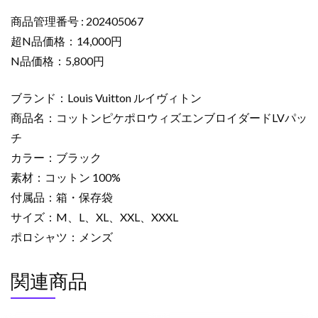
ト
ン
商品管理番号 : 202405067
ポ
超N品価格：14,000円
ロ
N品価格：5,800円
シ
ャ
ブランド：Louis Vuitton ルイヴィトン
ツ
商品名：コットンピケポロウィズエンブロイダードLVパッ
コ
チ
ピ
ー
カラー：ブラック
コ
素材：コットン 100%
ッ
付属品：箱・保存袋
ト
サイズ：M、L、XL、XXL、XXXL
ン
ポロシャツ：メンズ
ピ
ケ
関連商品
ポ
ロ
ウ