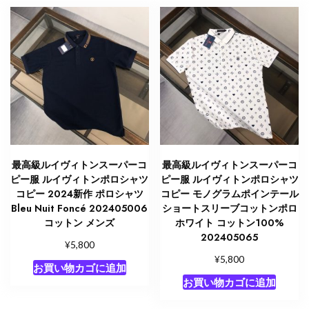
ィ
ズ
エ
ン
ブ
ロ
イ
ダ
ー
ド
最高級ルイヴィトンスーパーコ
最高級ルイヴィトンスーパーコ
LV
ピー服 ルイヴィトンポロシャツ
ピー服 ルイヴィトンポロシャツ
パ
コピー 2024新作 ポロシャツ
コピー モノグラムポインテール
ッ
Bleu Nuit Foncé 202405006
ショートスリーブコットンポロ
コットン メンズ
ホワイト コットン100%
チ
202405065
ブ
¥
5,800
ラ
¥
5,800
お買い物カゴに追加
ッ
お買い物カゴに追加
ク
コ