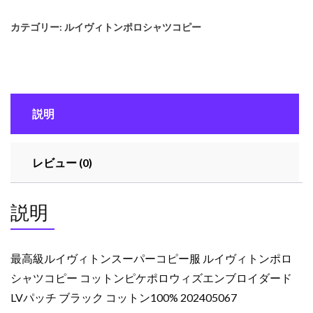
ル
カテゴリー:
ルイヴィトンポロシャツコピー
イ
ヴ
ィ
ト
ン
説明
ス
ー
パ
レビュー (0)
ー
コ
ピ
説明
ー
服
ル
最高級ルイヴィトンスーパーコピー服 ルイヴィトンポロ
イ
シャツコピー コットンピケポロウィズエンブロイダード
ヴ
LVパッチ ブラック コットン100% 202405067
ィ