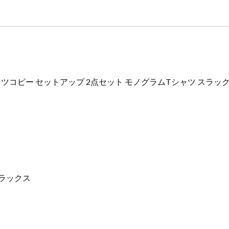
シ
ャ
ツ
ス
ラ
ッ
ク
ー セットアップ 2点セット モノグラムTシャツ スラックス ブラッ
ス
ブ
ラ
ッ
ク
ホ
ワ
イ
スラックス
ト
202405055
コ
ッ