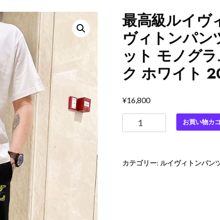
最高級ルイヴ
ヴィトンパンツ
ット モノグラ
ク ホワイト 20
¥
16,800
最
お買い物カ
高
級
ル
カテゴリー:
ルイヴィトンパン
イ
ヴ
ィ
ト
ン