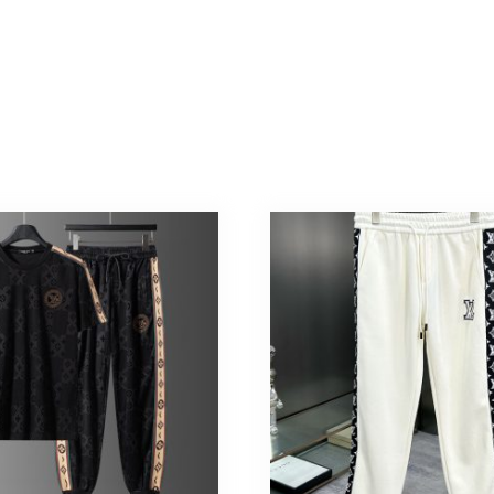
ト
ン
100%
個