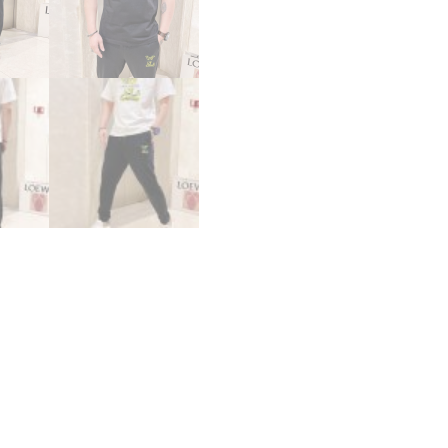
ー
セ
ッ
ト
ア
ッ
プ
2
点
セ
ッ
ト
モ
ノ
グ
ラ
ム
T