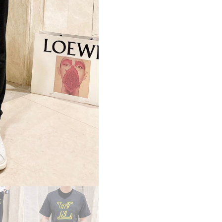
ス
ー
パ
ー
コ
ピ
ー
服
ル
イ
ヴ
ィ
ト
ン
パ
ン
ツ
コ
ピ