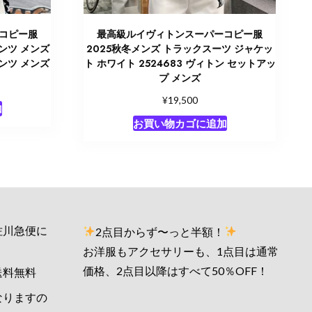
コピー服
最高級ルイヴィトンスーパーコピー服
パンツ メンズ
2025秋冬メンズ トラックスーツ ジャケッ
パンツ メンズ
ト ホワイト 2524683 ヴィトン セットアッ
プ メンズ
¥
19,500
加
お買い物カゴに追加
佐川急便に
2点目からず〜っと半額！
お洋服もアクセサリーも、1点目は通常
価格、2点目以降はすべて50％OFF！
送料無料
なりますの