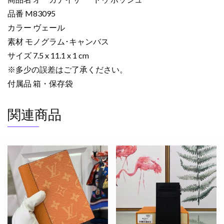
ス
品番 M83095
コ
カラー ヴェール
ピ
ー
素材 モノグラム･キャンバス
オ
サイズ 7.5 x 11.1 x 1 cm
ー
※多少の誤差はご了承ください。
ガ
付属品 箱・保存袋
ナ
イ
関連商品
ザ
ー･
ド
ゥ
ポ
ッ
シ
ュ
ヴ
ェ