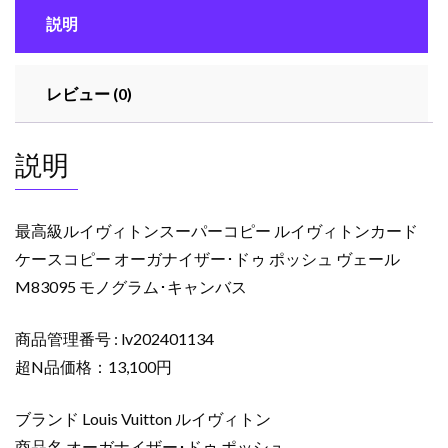
ン
説明
ス
ー
パ
レビュー (0)
ー
コ
ピ
説明
ー
ル
イ
最高級ルイヴィトンスーパーコピー ルイヴィトンカード
ヴ
ケースコピー オーガナイザー･ドゥ ポッシュ ヴェール
ィ
M83095 モノグラム･キャンバス
ト
ン
カ
商品管理番号 : lv202401134
ー
超N品価格：13,100円
ド
ケ
ブランド Louis Vuitton ルイヴィトン
ー
商品名 オーガナイザー･ドゥ ポッシュ