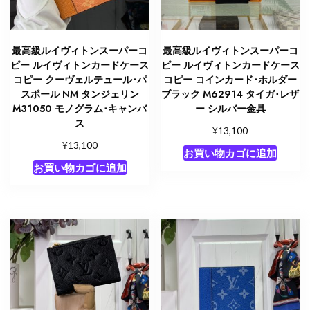
ー
ル
M83095
最高級ルイヴィトンスーパーコ
最高級ルイヴィトンスーパーコ
モ
ピー ルイヴィトンカードケース
ピー ルイヴィトンカードケース
ノ
コピー クーヴェルテュール･パ
コピー コインカード･ホルダー
スポール NM タンジェリン
ブラック M62914 タイガ･レザ
グ
M31050 モノグラム･キャンバ
ー シルバー金具
ラ
ス
ム･
¥
13,100
¥
キ
13,100
お買い物カゴに追加
ャ
お買い物カゴに追加
ン
バ
ス
個