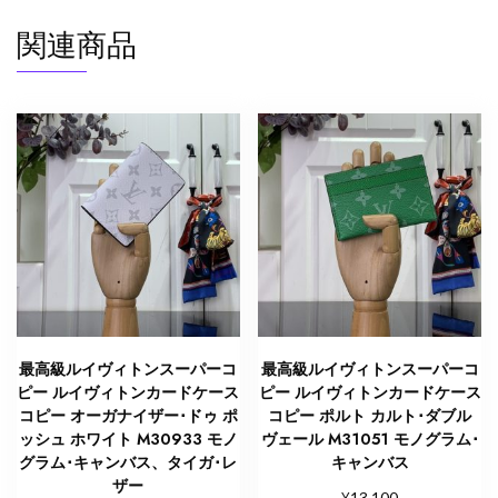
ー
キ
関連商品
ャ
ン
バ
ス
個
最高級ルイヴィトンスーパーコ
最高級ルイヴィトンスーパーコ
ピー ルイヴィトンカードケース
ピー ルイヴィトンカードケース
コピー オーガナイザー･ドゥ ポ
コピー ポルト カルト･ダブル
ッシュ ホワイト M30933 モノ
ヴェール M31051 モノグラム･
グラム･キャンバス、タイガ･レ
キャンバス
ザー
¥
13,100