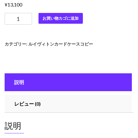
¥
13,100
最
お買い物カゴに追加
高
級
ル
カテゴリー:
ルイヴィトンカードケースコピー
イ
ヴ
ィ
ト
ン
説明
ス
ー
パ
レビュー (0)
ー
コ
ピ
説明
ー
ル