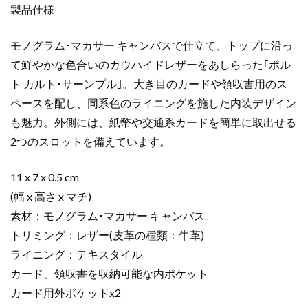
製品仕様
ト･
サ
モノグラム･マカサー キャンバスで仕立て、トップに沿っ
ー
ン
て鮮やかな色合いのカウハイドレザーをあしらった｢ポル
プ
ト カルト･サーンプル｣。大き目のカードや領収書用のス
ル
ペースを配し、同系色のライニングを施した内装デザイン
ブ
も魅力。外側には、紙幣や交通系カードを簡単に取出せる
ル
2つのスロットを備えています。
ー
M82872
11 x 7 x 0.5 cm
モ
ノ
(幅 x 高さ x マチ)
グ
素材：モノグラム･マカサー キャンバス
ラ
トリミング：レザー(皮革の種類：牛革)
ム･
ライニング：テキスタイル
マ
カード、領収書を収納可能な内ポケット
カ
カード用外ポケットx2
サ