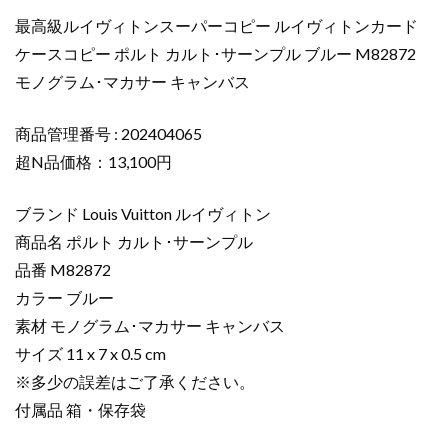
イ
最高級ルイヴィトンスーパーコピー ルイヴィトンカード
ヴ
ケースコピー ポルト カルト･サーンプル ブルー M82872
ィ
モノグラム･マカサー キャンバス
ト
ン
カ
商品管理番号 : 202404065
ー
超N品価格：13,100円
ド
ケ
ブランド Louis Vuitton ルイヴィトン
ー
商品名 ポルト カルト･サーンプル
ス
品番 M82872
コ
カラー ブルー
ピ
ー
素材 モノグラム･マカサー キャンバス
ポ
サイズ 11 x 7 x 0.5 cm
ル
※多少の誤差はご了承ください。
ト
付属品 箱・保存袋
カ
ル